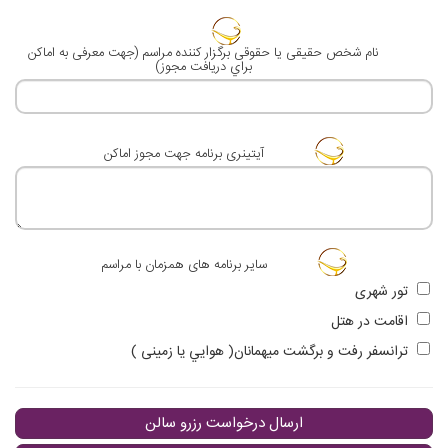
نام شخص حقيقی يا حقوقی برگزار كننده مراسم (جهت معرفی به اماكن
براي دريافت مجوز)
آيتينری برنامه جهت مجوز اماكن
ساير برنامه های همزمان با مراسم
تور شهری
اقامت در هتل
ترانسفر رفت و برگشت ميهمانان( هوايي يا زمينی )
ارسال درخواست رزرو سالن