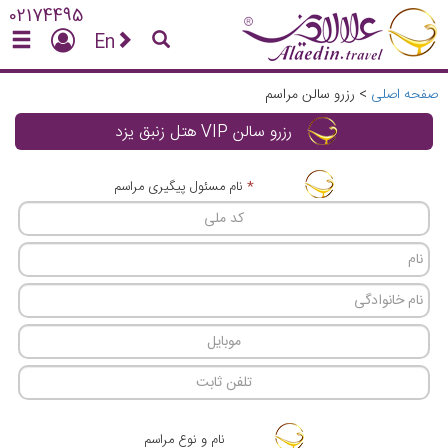
02174495
En
صفحه اصلی
>
رزرو سالن مراسم
رزرو سالن VIP هتل زنبق یزد
*
نام مسئول پیگیری مراسم
نام و نوع مراسم