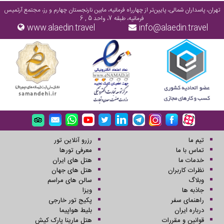
تهران، پاسداران شمالی، پایین‌تر از چهارراه فرمانیه، مابین نارنجستان چهارم و رز، مجتمع آرتمیس
فرمانیه، طبقه 7، واحد 5 , 6
www.alaedin.travel
info@alaedin.travel
تیم ما
رزرو آنلاین تور
تماس با ما
معرفی تورها
خدمات ما
هتل های ایران
نظرات کاربران
هتل های جهان
وبلاگ
سالن های مراسم
جاذبه ها
ویزا
راهنمای سفر
پکیج تور خارجی
درباره ایران
بلیط هواپیما
قوانین و مقررات
هتل مارینا پارک کیش