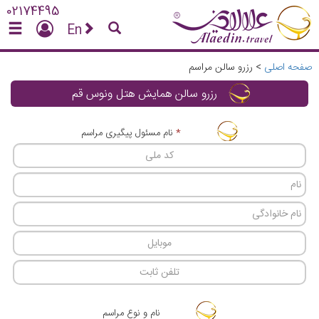
02174495
En
صفحه اصلی
>
رزرو سالن مراسم
رزرو سالن همایش هتل ونوس قم
*
نام مسئول پیگیری مراسم
نام و نوع مراسم