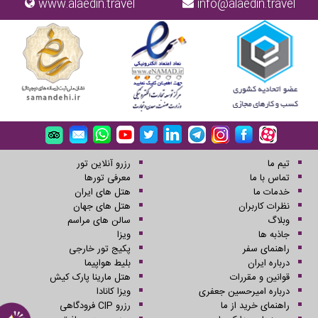
www.alaedin.travel
info@alaedin.travel
تیم ما
رزرو آنلاین تور
تماس با ما
معرفی تورها
خدمات ما
هتل های ایران
نظرات کاربران
هتل های جهان
وبلاگ
سالن های مراسم
جاذبه ها
ویزا
راهنمای سفر
پکیج تور خارجی
درباره ایران
بلیط هواپیما
قوانین و مقررات
هتل مارینا پارک کیش
درباره امیرحسین جعفری
ویزا کانادا
راهنمای خرید از ما
رزرو CIP فرودگاهی