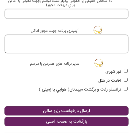
نام شخص حقيقی يا حقوقی برگزار كننده مراسم (جهت معرفی به اماكن
براي دريافت مجوز)
آيتينری برنامه جهت مجوز اماكن
ساير برنامه های همزمان با مراسم
تور شهری
اقامت در هتل
ترانسفر رفت و برگشت ميهمانان( هوايي يا زمينی )
ارسال درخواست رزرو سالن
بازگشت به صفحه اصلی