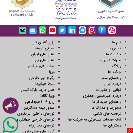
تیم ما
رزرو آنلاین تور
تماس با ما
معرفی تورها
خدمات ما
هتل های ایران
نظرات کاربران
هتل های جهان
وبلاگ
سالن های مراسم
جاذبه ها
ویزا
راهنمای سفر
پکیج تور خارجی
درباره ایران
بلیط هواپیما
قوانین و مقررات
هتل مارینا پارک کیش
درباره امیرحسین جعفری
ویزا کانادا
راهنمای خرید از ما
رزرو CIP فرودگاهی
مجوزها و مدارک ما
صدور بیمه مسافرتی
فرصت های شغلی
تورهای داخلی ایرانگردی
ارائه خدمات مسافرتی به شرکت ها
تورهای خارجی جهانگردی
رستوران ها
تورهای یک روزه
گروه های هتل داری