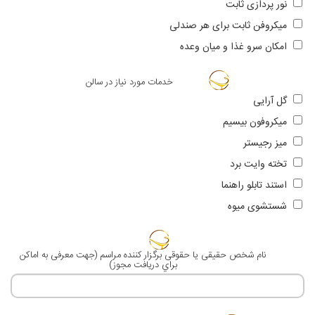
نور پردازی ثابت
میکروفن ثابت برای هر صندلی
امكان سرو غذا و ميان وعده
خدمات مورد نیاز در سالن
گل آرایی
میکروفون بیسیم
میز رجیستر
تخته وایت برد
استند تابلو راهنما
شستشوی میوه
نام شخص حقيقی يا حقوقی برگزار كننده مراسم (جهت معرفی به اماكن
براي دريافت مجوز)