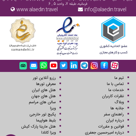
فرمانیه، طبقه 7، واحد 5 , 6
www.alaedin.travel
info@alaedin.travel
تیم ما
رزرو آنلاین تور
تماس با ما
معرفی تورها
خدمات ما
هتل های ایران
نظرات کاربران
هتل های جهان
وبلاگ
سالن های مراسم
جاذبه ها
ویزا
راهنمای سفر
پکیج تور خارجی
درباره ایران
بلیط هواپیما
قوانین و مقررات
هتل مارینا پارک کیش
درباره امیرحسین جعفری
ویزا کانادا