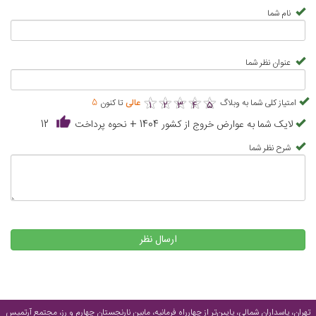
نام شما
عنوان نظر شما
★
★
★
★
★
★
★
★
★
★
امتیاز کلی شما به وبلاگ
عالی
تا کنون
5
1
2
3
4
5
لایک شما به عوارض خروج از کشور 1404 + نحوه پرداخت
12
شرح نظر شما
ارسال نظر
تهران، پاسداران شمالی، پایین‌تر از چهارراه فرمانیه، مابین نارنجستان چهارم و رز، مجتمع آرتمیس