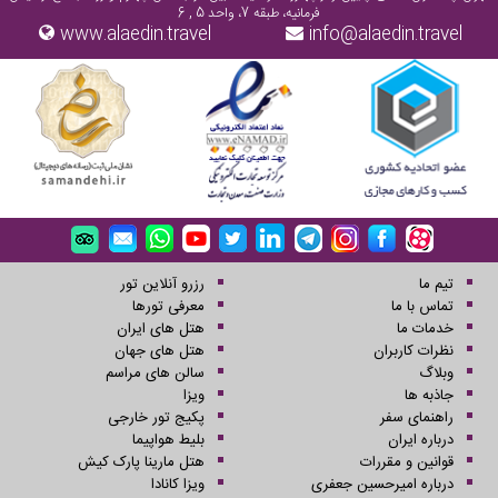
فرمانیه، طبقه 7، واحد 5 , 6
www.alaedin.travel
info@alaedin.travel
تیم ما
رزرو آنلاین تور
تماس با ما
معرفی تورها
خدمات ما
هتل های ایران
نظرات کاربران
هتل های جهان
وبلاگ
سالن های مراسم
جاذبه ها
ویزا
راهنمای سفر
پکیج تور خارجی
درباره ایران
بلیط هواپیما
قوانین و مقررات
هتل مارینا پارک کیش
درباره امیرحسین جعفری
ویزا کانادا