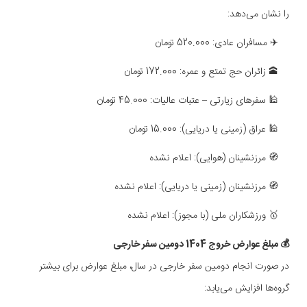
را نشان می‌دهد:
✈️ مسافران عادی: 520.000 تومان
🕋 زائران حج تمتع و عمره: 172.000 تومان
🕌 سفرهای زیارتی – عتبات عالیات: 45.000 تومان
🕌 عراق (زمینی یا دریایی): 15.000 تومان
🧭 مرزنشینان (هوایی): اعلام نشده
🧭 مرزنشینان (زمینی یا دریایی): اعلام نشده
🥇 ورزشکاران ملی (با مجوز): اعلام نشده
💰 مبلغ عوارض خروج 1404 دومین سفر خارجی
در صورت انجام دومین سفر خارجی در سال، مبلغ عوارض برای بیشتر
گروه‌ها افزایش می‌یابد: