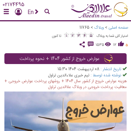
02174495
En
صفحه اصلی
>
وبلاگ
>
11765
★
★
★
★
★
★
★
★
★
★
1
2
3
4
5
امتیاز کلی شما به وبلاگ
تا کنون
1535
12
5
عوارض خروج از کشور 1404 + نحوه پرداخت
تاریخ انتشار :
08 اردیبهشت 1404 15:30
نوشته شده توسط :
تیم خبری علاءالدین تراول
هزینه عوارض خروج از کشور سال 1404 + روشهای پرداخت عوارض خروجی +
معافیت پرداخت خروجی در وبلاگ علاالدین تراول