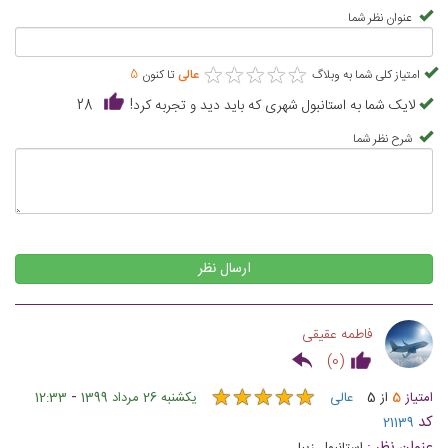
عنوان نظر شما
★
★
★
★
★
★
★
★
★
★
امتیاز کلی شما به وبلاگ
عالی
تا کنون
5
لایک شما به استانبول شهری که باید دید و تجربه کرد!
28
شرح نظر شما
ارسال نظر
فاطمه عقیقی
)
0
(
★
★
★
★
★
★
★
★
★
★
-
امتیاز
5
از
5
عالی
یکشنبه 26 مرداد 1399
12:33
کد
21139
عنوان نظر :
استانبول زیبا