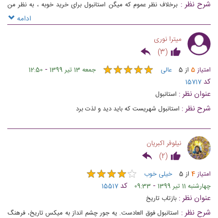
شرح نظر :
برخلاف نظر عموم که میگن‌ استانبول برای خرید خوبه ، به نظر من
سایت های استانبول رو باید دید چون فوق العاده هستن .
ادامه
میترا نوری
)
3
(
★
★
★
★
★
★
★
★
★
★
-
امتیاز
5
از
5
عالی
جمعه 13 تیر 1399
12:50
کد
15717
عنوان نظر :
استانبول
شرح نظر :
استانبول شهریست که باید دید و لذت برد
نیلوفر اکبریان
)
2
(
★
★
★
★
★
★
★
★
★
★
امتیاز
4
از
5
خیلی خوب
-
کد
چهارشنبه 11 تیر 1399
09:33
15517
عنوان نظر :
بازتاب تاریخ
شرح نظر :
استانبول فوق العادست. یه جور چشم انداز به میکس تاریخ، فرهنگ