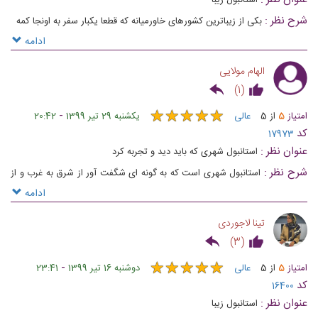
شرح نظر :
بکی از زیباترین کشورهای خاورمیانه که قطعا یکبار سفر به اونجا کمه
ادامه
الهام مولایی
)
1
(
★
★
★
★
★
★
★
★
★
★
-
امتیاز
5
از
5
عالی
یکشنبه 29 تیر 1399
20:42
کد
17973
عنوان نظر :
استانبول شهری که باید دید و تجربه کرد
شرح نظر :
استانبول شهری است که به گونه ای شگفت آور از شرق به غرب و از
آسیا به سوی اروپا کشیده شده است
ادامه
تینا لاجوردی
)
3
(
★
★
★
★
★
★
★
★
★
★
-
امتیاز
5
از
5
عالی
دوشنبه 16 تیر 1399
23:41
کد
16400
عنوان نظر :
استانبول زیبا