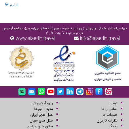
و معماری عثمانی و رومی. فوق العاده دیدنی
ادامه
تهران، پاسداران شمالی، پایین‌تر از چهارراه فرمانیه، مابین نارنجستان چهارم و رز، مجتمع آرتمیس
فرمانیه، طبقه 7، واحد 5 , 6
www.alaedin.travel
info@alaedin.travel
تیم ما
رزرو آنلاین تور
تماس با ما
معرفی تورها
خدمات ما
هتل های ایران
نظرات کاربران
هتل های جهان
وبلاگ
سالن های مراسم