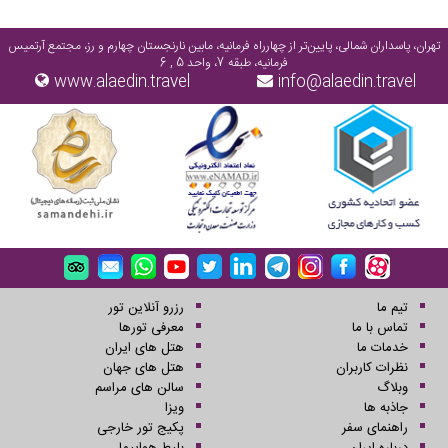
تهران، پاسداران شمالی، پایین‌تر از چهارراه فرمانیه، مابین نارنجستان چهارم و رز، مجتمع آرتمیس
فرمانیه، طبقه 7، واحد 5 , 6
www.alaedin.travel
info@alaedin.travel
تیم ما
رزرو آنلاین تور
تماس با ما
معرفی تورها
خدمات ما
هتل های ایران
نظرات کاربران
هتل های جهان
وبلاگ
سالن های مراسم
جاذبه ها
ویزا
راهنمای سفر
پکیج تور خارجی
درباره ایران
بلیط هواپیما