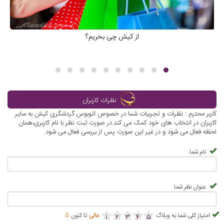
از کیش چی بخریم؟
نظرات کاربران
کاربر محترم : نظرات و تجربیات شما در خصوص اتوبوس گردشگری کیش به سایر
کاربران در انتخاب های خود کمک می کند.در صورت ثبت نظر با نام کاربری،همان
لحظه فعال می شود و در غیر این صورت پس از بررسی فعال می شود.
نام شما
عنوان نظر شما
★
★
★
★
★
★
★
★
★
★
امتیاز کلی شما به وبلاگ
عالی
تا کنون
5
1
2
3
4
5