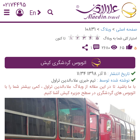
02174495
En
صفحه اصلی
>
وبلاگ
>
10831
★
★
★
★
★
★
★
★
★
★
1
2
3
4
5
امتیاز کلی شما به وبلاگ
تا کنون
1
2680
65
5
اتوبوس گردشگری کیش
تاریخ انتشار :
11 آذر 1398 11:34
نوشته شده توسط :
تیم خبری علاءالدین تراول
با ما باشید تا در این مقاله از وبلاگ علاءالدین تراول ، کمی بیشتر شما را با
اتوبوس های گردشگری در سطح جزیره کیش آشنا کنیم.