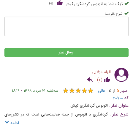
لایک شما به اتوبوس گردشگری کیش
65
شرح نظر شما
ارسال نظر
الهام مولایی
)
0
(
★
★
★
★
★
★
★
★
★
★
-
امتیاز
5
از
5
عالی
ﺳﻪشنبه 21 مرداد 1399
18:19
کد
20700
عنوان نظر :
اتوبوس گردشگری کیش
شرح نظر :
گردشگری با اتوبوس از جمله فعالیت‌هایی است که در کشورهای
مختلف انجام می‌شود و در طی آن مسافران سوار بر این وسیله نقلیه به بازدید از
ادامه
دیدنی‌های شهر می‌روند