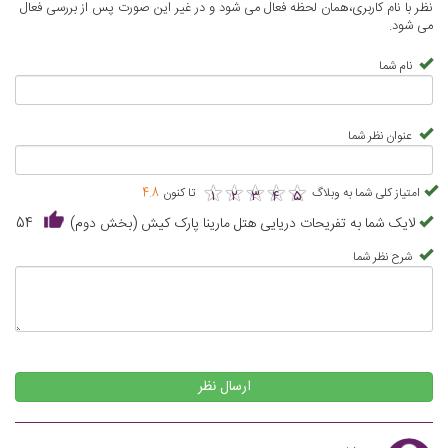
نظر با نام کاربری،همان لحظه فعال می شود و در غیر این صورت پس از بررسی فعال
می شود.
نام شما
عنوان نظر شما
★
★
★
★
★
★
★
★
★
★
امتیاز کلی شما به وبلاگ
تا کنون
4.8
1
2
3
4
5
لایک شما به تفریحات دریایی هتل مارینا پارک کیش (بخش دوم)
54
شرح نظر شما
ارسال نظر