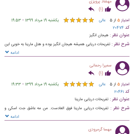
مهشاد پرویزی
)
1
(
★
★
★
★
★
★
★
★
★
★
-
امتیاز
5
از
5
عالی
یکشنبه 19 مرداد 1399
19:53
کد
20474
عنوان نظر :
هیجان انگیز
شرح نظر :
تفریحات دریایی همیشه هیجان انگیز بوده و هتل مارینا به خوبی این
خدمات را در اختیار میهمانان میدهد.
ادامه
سمیرا رحمانی
)
1
(
★
★
★
★
★
★
★
★
★
★
-
امتیاز
5
از
5
عالی
یکشنبه 19 مرداد 1399
19:33
کد
20461
عنوان نظر :
تفریخات دریایی مارینا
شرح نظر :
تفریخات دریایی مارینا فوق العادست. من مه عاشق جت اسکی و
ویک بوردینگ ام.
ادامه
مهسا گرمرودی