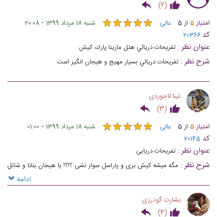
)
2
(
★
★
★
★
★
★
★
★
★
★
-
امتیاز
5
از
5
عالی
شنبه 18 مرداد 1399
20:08
کد
20366
عنوان نظر :
تفريحات دريائي هتل مارينا پارك كيش
شرح نظر :
تفريحات دريائي بسيار مهيج و هيجان انگيز است
تینا لاجوردی
)
3
(
★
★
★
★
★
★
★
★
★
★
-
امتیاز
5
از
5
عالی
شنبه 18 مرداد 1399
01:00
کد
20145
عنوان نظر :
تفریحات دریایی
شرح نظر :
مگه میشه کیش بری و پاراسل سوار نشی ؟!؟! یا هیجان بنانا و شاتل
رو‌ تجربه نکنی ؟؟!؟
ادامه
بشارت گودرزی
)
4
(