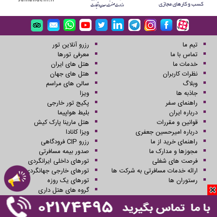
تیم ما
رزرو آنلاین تور
تماس با ما
معرفی تورها
خدمات ما
هتل های ایران
نظرات کاربران
هتل های جهان
وبلاگ
سالن های مراسم
جاذبه ها
ویزا
راهنمای سفر
پکیج تور خارجی
درباره ایران
بلیط هواپیما
قوانین و مقررات
هتل مارینا پارک کیش
درباره امیرحسین جعفری
ویزا کانادا
راهنمای خرید از ما
رزرو CIP فرودگاهی
مجوزها و مدارک ما
صدور بیمه مسافرتی
فرصت های شغلی
تورهای داخلی ایرانگردی
ارائه خدمات مسافرتی به شرکت ها
تورهای خارجی جهانگردی
رستوران ها
تورهای یک روزه
گروه های هتل داری
کلیه حقوق این سایت محفوظ و متعلق به شرکت سفرهای علاءالدین می باشد