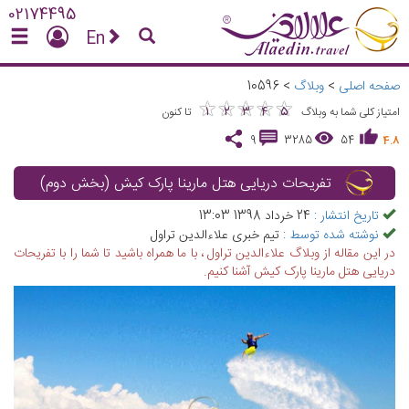
02174495
En
صفحه اصلی
>
وبلاگ
>
10596
★
★
★
★
★
★
★
★
★
★
1
2
3
4
5
امتیاز کلی شما به وبلاگ
تا کنون
9
3285
54
4.8
تفریحات دریایی هتل مارینا پارک کیش (بخش دوم)
تاریخ انتشار :
24 خرداد 1398 13:03
نوشته شده توسط :
تیم خبری علاءالدین تراول
در این مقاله از وبلاگ علاءالدین تراول ، با ما همراه باشید تا شما را با تفریحات
دریایی هتل مارینا پارک کیش آشنا کنیم.