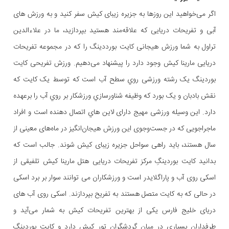
اگر می‌خواهید این روزها به جزیره زیبای کیش سفر کنید و به ورزش های
آبی و تفریحات دریایی که علاقه‌مند هستید بپردازید، ما در علاءالدین
تراول به شما ورزش هیجانی کایت بورددینگ را که در مجموعه تفریحات
دریایی مارینا کیش وجود دارد را پیشنهاد می‌دهیم. ورزش تفریحی کایت
بوردینگ یک رشته ورزشی روي سطح آب است که توسط یک کایت که
نقش بادبان و یک بورد که وظیفه شناورسازي ورزشکار بر روي آب را برعهده
دارد. این وسیله ورزشی مهیج دارای لاین هاي اتصال دهنده است و افراد
ماجراجویی که در جست‌وجوی این ورزش هیجان‌انگیز در ماه‌های معینی از
سال هستند، باید راهی سواحل جزیره زیبای کیش شوند. جالب است که
بدانید کایت بوردینگِ مرکز تفریحات دریایی هتل مارینا کیش تلفیقی از
اسکی روی آب و پاراگلایدر است و ورزشکاران می توانند سوار بر برد اسکی
در حالی که به کایت متصل هستند به تفریح بپردازند. اسکی روی آب های
دریای خلیج فارس یکی از بهترین تفریحات کیش به شمار می‌آید و
طرفداران بسیاری در میان گردشگران تور کیش دارد و کایت بوردینگ