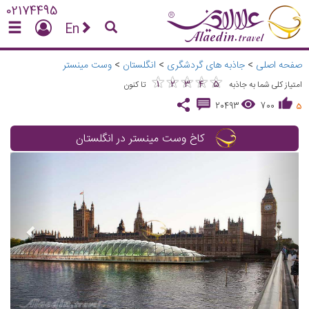
02174495
En
صفحه اصلی
>
جاذبه های گردشگری
>
انگلستان
>
وست مینستر
★
★
★
★
★
★
★
★
★
★
1
2
3
4
5
امتیاز کلی شما به جاذبه
تا کنون
20493
700
5
کاخ وست مینستر در انگلستان
vious
Next