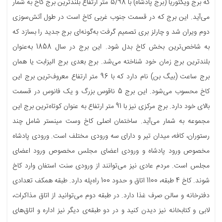
که برج ویکتوریا (برج پادشاه) با 5/98 متر ارتفاع بلندترین برج کاخ به شمار
می‌آید. این برج که در قسمت جنوب غربی کاخ است در طول آتش‌سوزی
دوم ویران شد و چارلز بری تصمیم گرفت به‌گونه‌ای برج جدید را بسازد که
به شاخص‌ترین بخش کاخ بدل شود. این برج در سال 1858 به‌عنوان
بلندترین برج زمان خود شناخته می‌شد. برج بعدی برج الیزابت یا همان
برج ساعت (بیگ بن) نام دارد که با 96 متر ارتفاع معروف‌ترین برج این
کاخ محسوب می‌شود. این برج 5 ناقوس بزرگ و یک فانوس در قسمت
بالای خود دارد. برج مرکزی نیز با 91 متر ارتفاع به عنوان کوتاه‌ترین برج این
مجموعه به شمار می‌آید. ساختمان اصلی کاخ وست مینستر شامل چند
رستوران، کافه، میدان تیر و دارای سه ورودی مختلف است. ورودی پادشاه
مخصوص ورود پادشاه و ورودی اعضای مجلس مخصوص ورود اعضای
مجلس است. مردم عادی نیز می‌توانند از ورودی سنت استفان وارد کاخ
شوند. کاخ 4 طبقه، 1100 اتاق و حدود 100 راه‌پله دارد. طبقه همکف تعدادی
دفترخانه و سالن صرف غذا دارد. در طبقه دوم می‌توانید از اتاق مذاکرات،
لابی و کتابخانه نیز دیدن کنید و در دو طبقه‌ی دیگر نیز اداره و اتاق‌های