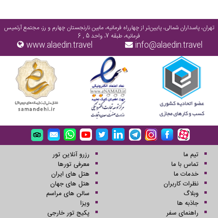
تهران، پاسداران شمالی، پایین‌تر از چهارراه فرمانیه، مابین نارنجستان چهارم و رز، مجتمع آرتمیس
فرمانیه، طبقه 7، واحد 5 , 6
www.alaedin.travel
info@alaedin.travel
تیم ما
رزرو آنلاین تور
تماس با ما
معرفی تورها
خدمات ما
هتل های ایران
نظرات کاربران
هتل های جهان
وبلاگ
سالن های مراسم
جاذبه ها
ویزا
راهنمای سفر
پکیج تور خارجی