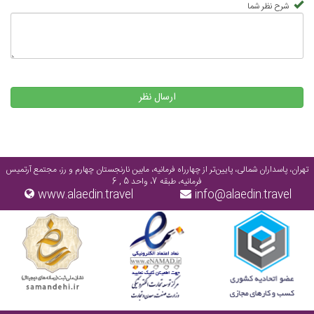
شرح نظر شما
ارسال نظر
تهران، پاسداران شمالی، پایین‌تر از چهارراه فرمانیه، مابین نارنجستان چهارم و رز، مجتمع آرتمیس
فرمانیه، طبقه 7، واحد 5 , 6
www.alaedin.travel
info@alaedin.travel