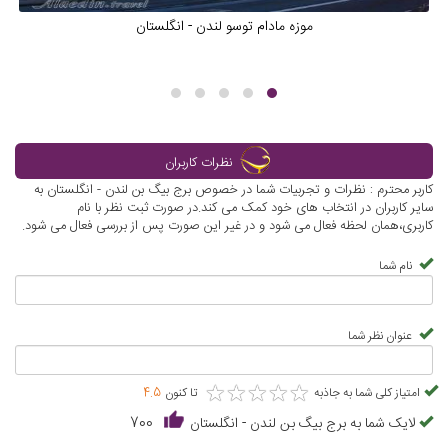
موزه مادام توسو لندن - انگلستان
نظرات کاربران
کاربر محترم : نظرات و تجربیات شما در خصوص برج بیگ بن لندن - انگلستان به
سایر کاربران در انتخاب های خود کمک می کند.در صورت ثبت نظر با نام
کاربری،همان لحظه فعال می شود و در غیر این صورت پس از بررسی فعال می شود.
نام شما
عنوان نظر شما
★
★
★
★
★
★
★
★
★
★
امتیاز کلی شما به جاذبه
تا کنون
4.5
لایک شما به برج بیگ بن لندن - انگلستان
700