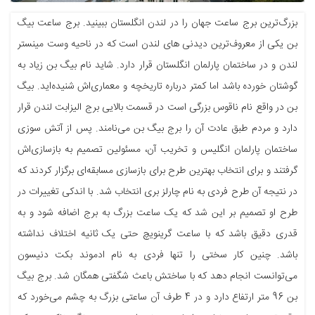
بزرگ‌ترین برج ساعت جهان را در لندن انگلستان ببینید. برج ساعت بیگ
بن یکی از معروف‌ترین دیدنی های لندن است که در ناحیه وست مینستر
لندن و در ساختمان پارلمان انگلستان قرار دارد. شاید نام بیگ بن زیاد به
گوشتان خورده باشد اما کمتر درباره تاریخچه و معماری‌اش شنیده‌اید. بیگ
بن در واقع نام ناقوس بزرگی است در قسمت بالایی برج الیزابت لندن قرار
دارد و مردم طبق عادت آن را برج بیگ بن می‌نامند. پس از آتش سوزی
ساختمان پارلمان انگلیس و تخریب آن، مسئولین تصمیم به بازسازی‌اش
گرفتند و برای انتخاب بهترین طرح برای بازسازی مسابقه‌ای برگزار کردند که
در نتیجه آن طرح فردی به نام چارلز بری انتخاب شد. با اندکی تغییرات در
طرح او تصمیم بر این شد که یک ساعت بزرگ به برج اضافه شود و به
قدری دقیق باشد که با ساعت گرینویچ حتی یک ثانیه اختلاف نداشته
باشد. چنین کار سختی را تنها فردی به نام ادموند بکت دنیسون
می‌توانست انجام دهد که با ساختش باعث شگفتی همگان شد. برج بیگ
بن 96 متر ارتفاع دارد و در 4 طرف آن ساعتی بزرگ به چشم می‌خورد که