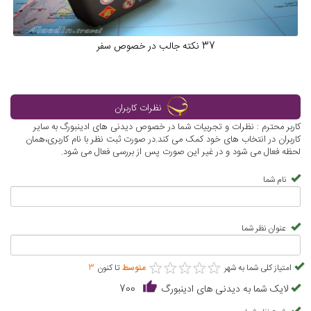
37 نکته جالب در خصوص سفر
نظرات کاربران
کاربر محترم : نظرات و تجربیات شما در خصوص دیدنی های ادینبورگ به سایر
کاربران در انتخاب های خود کمک می کند.در صورت ثبت نظر با نام کاربری،همان
لحظه فعال می شود و در غیر این صورت پس از بررسی فعال می شود.
نام شما
عنوان نظر شما
★
★
★
★
★
★
★
★
★
★
امتیاز کلی شما به شهر
متوسط
تا کنون
3
لایک شما به دیدنی های ادینبورگ
700