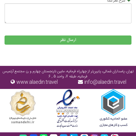
شرح نظر شما
ارسال نظر
تهران، پاسداران شمالی، پایین‌تر از چهارراه فرمانیه، مابین نارنجستان چهارم و رز، مجتمع آرتمیس
فرمانیه، طبقه 7، واحد 5 , 6
www.alaedin.travel
info@alaedin.travel