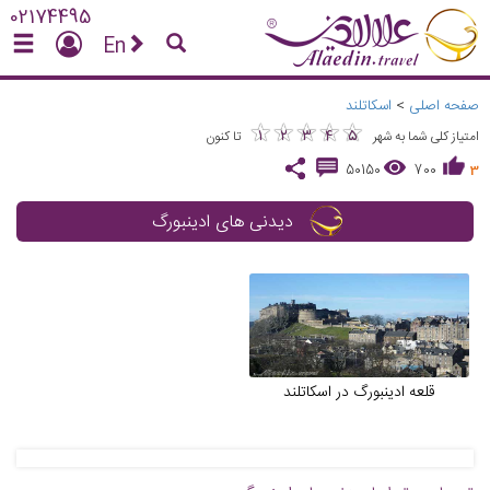
02174495
En
صفحه اصلی
>
اسکاتلند
★
★
★
★
★
★
★
★
★
★
1
2
3
4
5
امتیاز کلی شما به شهر
تا کنون
50150
700
3
دیدنی های ادینبورگ
قلعه ادینبورگ در اسکاتلند