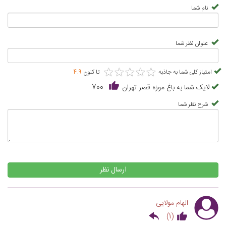
نام شما
عنوان نظر شما
★
★
★
★
★
★
★
★
★
★
امتیاز کلی شما به جاذبه
تا کنون
4.9
لایک شما به باغ موزه قصر تهران
700
شرح نظر شما
ارسال نظر
الهام مولایی
)
1
(