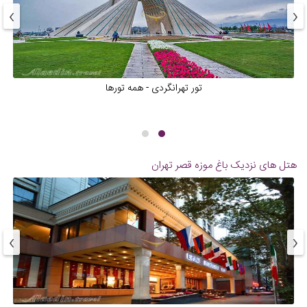
›
‹
تور تهرانگردی - همه تورها
هتل های نزدیک
باغ موزه قصر تهران
›
‹