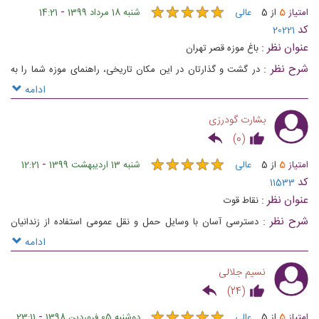
★
★
★
★
★
★
★
★
★
★
-
امتیاز
5
از
5
عالی
شنبه 18 مرداد 1399
14:21
کد
20221
عنوان نظر :
باغ موزه قصر تهران
شرح نظر :
در گشت و گذارتان در این مکان تاریخی، راهنمای موزه شما را به
قسمت‌های مختلف می‌برد و از داستان‌های نهفته در دل زندان برایتان می‌گوید
ادامه
بشارت گودرزی
)
0
(
★
★
★
★
★
★
★
★
★
★
-
امتیاز
5
از
5
عالی
شنبه 13 اردیبهشت 1399
12:21
کد
11533
عنوان نظر :
نقاط قوت
شرح نظر :
دسترسی آسان با وسایل حمل و نقل عمومی استفاده از زندانیان
سابق به عنوان راهنما وجود امکانات مناسب گردشگران مانند کافه، سرویس
ادامه
بهداشتی و ... فضای سبز زیبا و دلنشین و تداعی کننده باغ ایرانی فرصت آشنایی
نسیم جلالی
با چهره های سیاسی و زندانیان جالب توجه تاریخ ایران استفاده از تجهیزات
)
24
(
صوتی برای شبیه سازی محیط زندان
-
امتیاز
5
از
5
عالی
دوشنبه 05 فروردین 1398
23:11