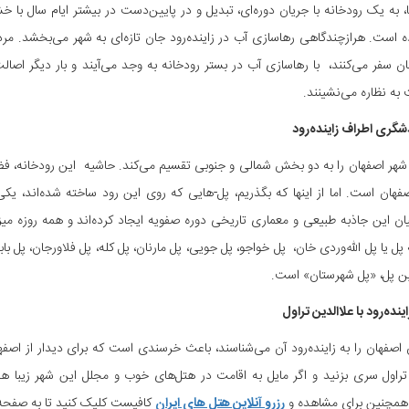
است. هرازچندگاهی رهاسازی آب در زاینده‌رود جان تازه‌ای به شهر می‌بخشد. مرد
ن سفر می‌کنند، با رهاسازی آب در بستر رودخانه به وجد می‌آیند و بار دیگر اصا
 به نظاره می‌نشینند.
شگری اطراف زاینده‌رود
د شهر اصفهان را به دو بخش شمالی و جنوبی تقسیم می‌کند. حاشیه این رودخانه، فض
فهان است. اما از اینها که بگذریم، پل-هایی که روی این رود ساخته شده‌اند، یکی
ان این جاذبه‌ طبیعی و معماری تاریخی دوره صفویه ایجاد کرده‌اند و همه روزه م
 یا پل الله‌وردی خان، پل خواجو، پل جویی، پل مارنان، پل کله، پل فلاورجان، پل بابا 
ین پل، «پل شهرستان» است.
اینده‌رود با علاالدین تراول
 اصفهان را به زاینده‌رود آن می‌شناسند، باعث خرسندی است که برای دیدار از ا
تراول سری بزنید و اگر مایل به اقامت در هتل‌های خوب و مجلل این شهر زیبا هس
مچنین برای مشاهده و
رزرو آنلاین هتل های ایران
کافیست کلیک کنید تا به صفحه مر