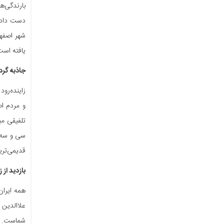
دست داده 
شهر اصفها
یافته است
جاذبه گرد
زاینده‌رو
و مردم اص
تلفیقی می
سی و سه پل
قدیمی‌تر
بازدید از ز
همه ایران
علاالدین 
شماست. ه