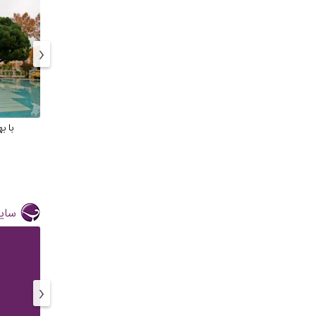
‹
با ب
سایر
‹