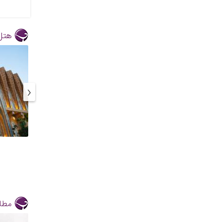
هتل
‹
مطال