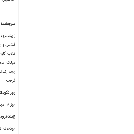
محسوب می
سرچشمه زا
زاینده‌رو
تالاب گاو
گرفت.
روز نکودا
روز ۱۸ مهر ماه در سال ۱۳۸۲ از سوی تشکل‌های زیست‌محیطی استان اصفهان و استان چهارمحال و بختیاری به‌عنوان «روز نکوداشت زاینده‌رود» نام‌گذاری شد.
زاینده‌رو
رودخانه ز