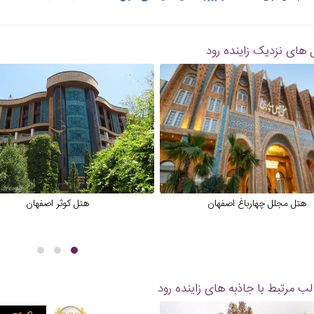
 های نزدیک
زاینده رود
هتل مجلل چهارباغ اصفهان
هتل کوثر اصفهان
ب مرتبط با جاذبه های
زاینده رود