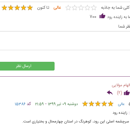
★
★
★
★
★
★
★
★
★
★
★
★
★
★
★
★
★
★
★
★
 کلی شما به جاذبه
عالی
تا کنون
 به زاینده رود
700
ر شما
ارسال نظر
لهام مولایی
)
2
(
★
★
★
★
★
★
★
★
★
★
-
کد
عالی
دوشنبه 09 تیر 1399
21:59
15386
زاینده رود
سرچشمه اصلی این رود، کوهرنگ در استان چهارمحال و بختیاری است.