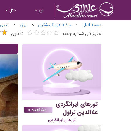
تور
هتل
صفحه اصلی
>
جاذبه های گردشگری
>
ایران
>
اصفها
★
★
★
★
★
★
★
★
★
★
★
★
★
★
امتیاز کلی شما به جاذبه
تا کنون
تورهای ایرانگردی