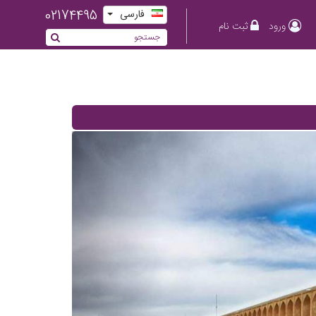
02174495
فارسی
ورود
ثبت نام
Previous