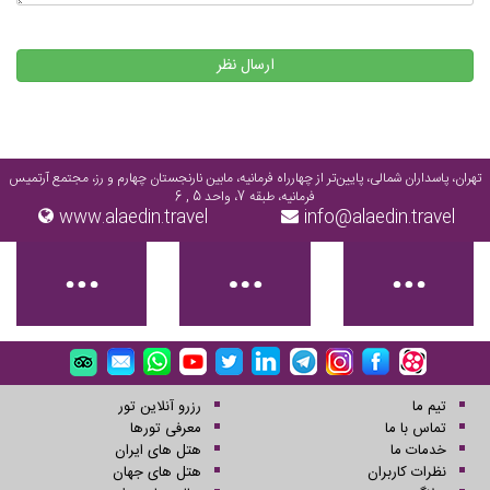
ارسال نظر
تهران، پاسداران شمالی، پایین‌تر از چهارراه فرمانیه، مابین نارنجستان چهارم و رز، مجتمع آرتمیس
فرمانیه، طبقه 7، واحد 5 , 6
www.alaedin.travel
info@alaedin.travel
تیم ما
رزرو آنلاین تور
تماس با ما
معرفی تورها
خدمات ما
هتل های ایران
نظرات کاربران
هتل های جهان