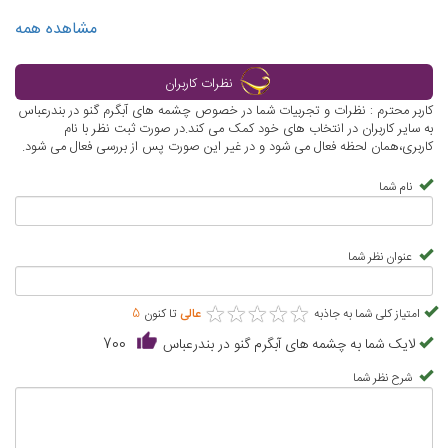
مشاهده همه
نظرات کاربران
کاربر محترم : نظرات و تجربیات شما در خصوص چشمه های آبگرم گنو در بندرعباس
به سایر کاربران در انتخاب های خود کمک می کند.در صورت ثبت نظر با نام
کاربری،همان لحظه فعال می شود و در غیر این صورت پس از بررسی فعال می شود.
نام شما
عنوان نظر شما
★
★
★
★
★
★
★
★
★
★
امتیاز کلی شما به جاذبه
عالی
تا کنون
5
لایک شما به چشمه های آبگرم گنو در بندرعباس
700
شرح نظر شما