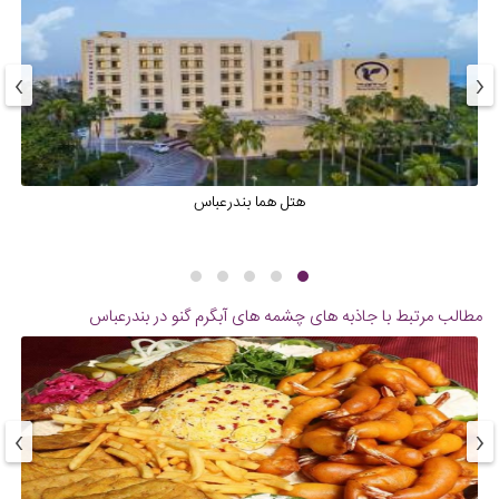
›
‹
هتل هما بندرعباس
مطالب مرتبط با جاذبه های
چشمه های آبگرم گنو در بندرعباس
›
‹