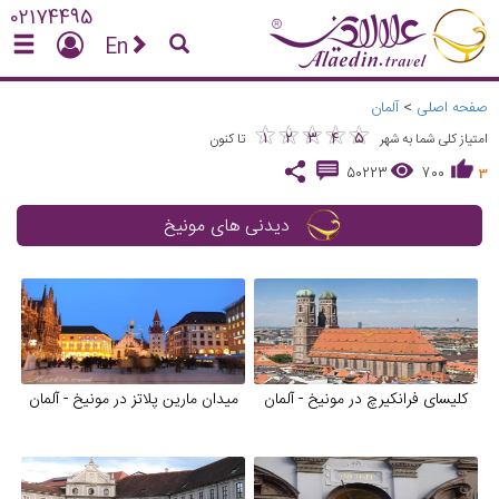
02174495
En
صفحه اصلی
>
آلمان
★
★
★
★
★
★
★
★
★
★
1
2
3
4
5
امتیاز کلی شما به شهر
تا کنون
50223
700
3
دیدنی های مونیخ
کلیسای فرانکیرچ در مونیخ - آلمان
میدان مارین پلاتز در مونیخ - آلمان