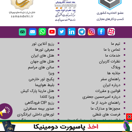
تیم ما
رزرو آنلاین تور
تماس با ما
معرفی تورها
خدمات ما
هتل های ایران
نظرات کاربران
هتل های جهان
وبلاگ
سالن های مراسم
جاذبه ها
ویزا
راهنمای سفر
پکیج تور خارجی
درباره ایران
بلیط هواپیما
قوانین و مقررات
هتل مارینا پارک کیش
درباره امیرحسین جعفری
ویزا کانادا
راهنمای خرید از ما
رزرو CIP فرودگاهی
مجوزها و مدارک ما
صدور بیمه مسافرتی
فرصت های شغلی
تورهای داخلی ایرانگردی
ارائه خدمات مسافرتی به شرکت ها
تورهای خارجی جهانگردی
رستوران ها
تورهای یک روزه