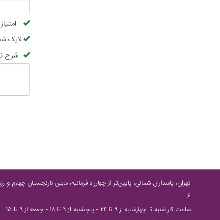
امتیاز
لایک شم
شرح نظ
6
ساعت كار شنبه تا چهارشنبه از ٩ تا ٢٤ - پنجشنبه از ٩ تا ١٨ - جمعه از ٩ تا ١٥