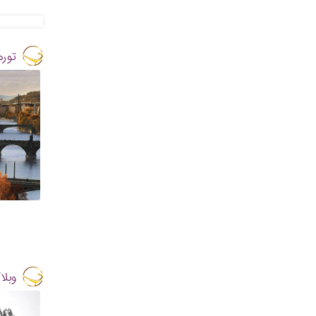
توره
وبلا