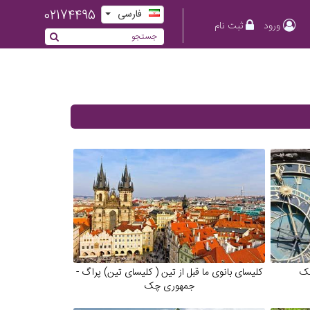
02174495
فارسی
ورود
ثبت نام
چک
کلیسای بانوی ما قبل از تین ( کلیسای تین) پراگ -
جمهوری چک