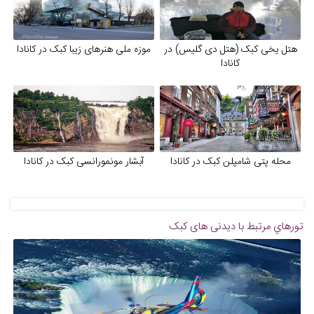
هتل یخی کبک (هتل دی گلیس) در
موزه ملی هنرهای زیبا کبک در کانادا
کانادا
محله پتی شامپلن کبک در کانادا
آبشار مونمورانسی کبک در کانادا
تورهاي مرتبط با دیدنی های کبک