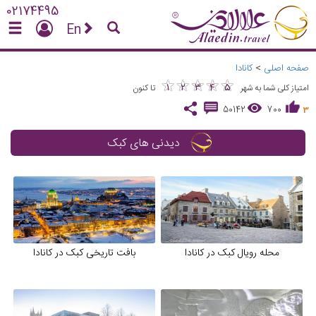
02174495
En
صفحه اصلی
>
کانادا
★
★
★
★
★
★
★
★
★
★
1
2
3
4
5
امتیاز کلی شما به شهر
تا کنون
50142
700
3
دیدنی های کبک
محله رویال کبک در کانادا
بافت تاریخی کبک در کانادا