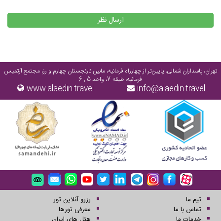
ارسال نظر
تهران، پاسداران شمالی، پایین‌تر از چهارراه فرمانیه، مابین نارنجستان چهارم و رز، مجتمع آرتمیس
فرمانیه، طبقه 7، واحد 5 , 6
www.alaedin.travel
info@alaedin.travel
تیم ما
رزرو آنلاین تور
تماس با ما
معرفی تورها
خدمات ما
هتل های ایران