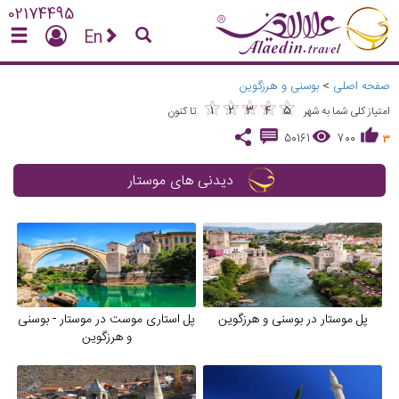
02174495
En
صفحه اصلی
>
بوسنی و هرزگوین
★
★
★
★
★
★
★
★
★
★
1
2
3
4
5
امتیاز کلی شما به شهر
تا کنون
50161
700
3
دیدنی های موستار
پل موستار در بوسنی و هرزگوین
پل استاری موست در موستار - بوسنی
و هرزگوین