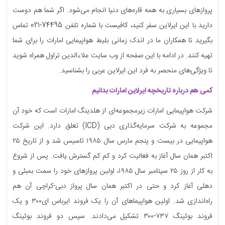
پروازهای بسیاری به همه قاره‌های دنیا انجام می‌شود. اگر شما هم دوست
دارید با این ایرلاین سفر کنید، کافیست با شماره تلفن 74495-021 تماس
بگیرید تا همکاران ما در اندک زمانی بلیط هواپیمایی امارات را برای شما
تهیه کنند. در ادامه با این صفحه از وب سایت علاءالدین تراول همراه شوید
تا ویژگی‌های منحصر به فرد این ایرلاین عربی را بشناسید.
کمی هم درباره تاریخچه ایرلاین امارات بدانیم
شرکت هواپیمایی امارات زیرمجموعه‌ای از هلدینگ امارات است که خود آن
مجموعه به شرکت سرمایه‌گذاری دبی (ICD) تعلق دارد. این شرکت
هواپیمایی در بیست و پنجم مارس سال ۱۹۸۵ تاسیس شد و از تاریخ ۲۵
اکتبر همان سال آغاز به فعالیت کرد و کم کم گسترش یافت. پس از شروع
به کار از روز ۲۵ سپتامبر سال ۱۹۸۵، ‏اولین پروازهای خود را سمت بمبئی و
دهلی آغاز کرد و حتی در اکتبر همان سال پرواز دبی-کراچی آن هم
راه‌اندازی شد. اولین هواپیماهای آن را یک فروند ‏ایرباس ای۳۰۰ و یک
فروند بوئینگ ۷۳۷-۳۰۰ تشکیل می‌دادند. سپس دو فروند ‏بوئینگ