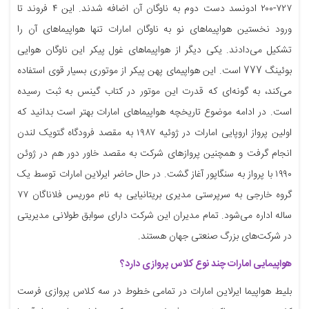
۷۲۷-۲۰۰ ادونسد دست دوم به ناوگان آن اضافه شدند. این ۴ فروند تا
ورود نخستین هواپیماهای نو به ناوگان امارات تنها ‏هواپیماهای آن را
تشکیل می‌دادند.‏ یکی دیگر از هواپیماهای غول پیکر این ناوگان هوایی
بوئینگ 777 است. این هواپیمای پهن پیکر از موتوری بسیار قوی استفاده
می‌کند، به گونه‌ای که قدرت این موتور در کتاب گینس به ثبت رسیده
است. در ادامه موضوع تاریخچه هواپیماهای امارات بهتر است بدانید که
اولین پرواز اروپایی امارات در ژوئیه ۱۹۸۷ به مقصد فرودگاه گتویک لندن
انجام گرفت و همچنین پروازهای شرکت به مقصد خاور دور هم ‏در ژوئن
۱۹۹۰ با پرواز به سنگاپور آغاز گشت. در حال حاضر ایرلاین امارات توسط یک
گروه خارجی به سرپرستی مدیری بریتانیایی به نام موریس ‏فلاناگان ۷۷
ساله اداره می‌شود. تمام مدیران این شرکت دارای سوابق طولانی مدیریتی
در شرکت‌های بزرگ صنعتی جهان ‏هستند.
هواپیمایی امارات چند نوع کلاس پروازی دارد؟
بلیط هواپیما ایرلاین امارات در تمامی خطوط در سه کلاس پروازی فرست