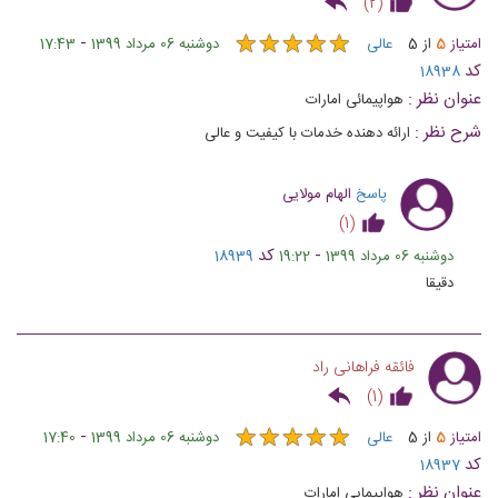
)
2
(
★
★
★
★
★
★
★
★
★
★
-
امتیاز
5
از
5
عالی
دوشنبه 06 مرداد 1399
17:43
کد
18938
عنوان نظر :
هواپیمائی امارات
شرح نظر :
ارائه دهنده خدمات با کیفیت و عالی
پاسخ
الهام مولایی
)
1
(
-
کد
دوشنبه 06 مرداد 1399
19:22
18939
دقیقا
فائقه فراهانی راد
)
1
(
★
★
★
★
★
★
★
★
★
★
-
امتیاز
5
از
5
عالی
دوشنبه 06 مرداد 1399
17:40
کد
18937
عنوان نظر :
هواپیمایی امارات