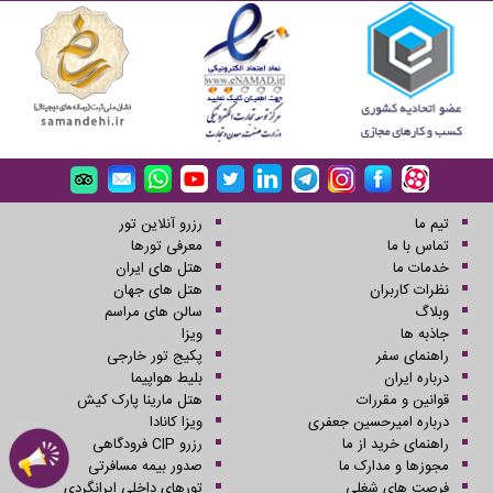
تیم ما
رزرو آنلاین تور
تماس با ما
معرفی تورها
خدمات ما
هتل های ایران
نظرات کاربران
هتل های جهان
وبلاگ
سالن های مراسم
جاذبه ها
ویزا
راهنمای سفر
پکیج تور خارجی
درباره ایران
بلیط هواپیما
قوانین و مقررات
هتل مارینا پارک کیش
درباره امیرحسین جعفری
ویزا کانادا
راهنمای خرید از ما
رزرو CIP فرودگاهی
مجوزها و مدارک ما
صدور بیمه مسافرتی
فرصت های شغلی
تورهای داخلی ایرانگردی