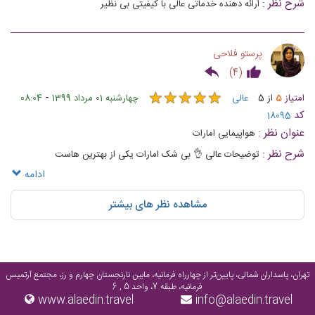
شرح نظر :
ارائه دهنده خدماتی عالی با کیفیتی بی نظیر
پرستو فلاحی
)
4
(
★
★
★
★
★
★
★
★
★
★
-
امتیاز
5
از
5
عالی
چهارشنبه 01 مرداد 1399
08:04
کد
18095
عنوان نظر :
هواپیمایی امارات
شرح نظر :
توضیحات عالی 👌 بی شک امارات یکی از بهترین هاست
ادامه
مشاهده نظر های بیشتر
تهران، پاسداران شمالی، پایین‌تر از چهارراه فرمانیه، مابین نارنجستان چهارم و رز، مجتمع آرتمیس
فرمانیه، طبقه 7، واحد 5 , 6
www.alaedin.travel
info@alaedin.travel