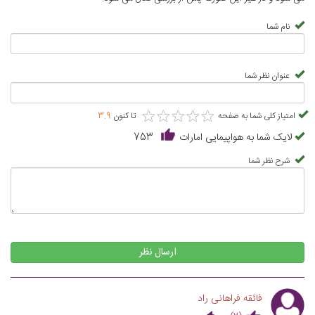
نام شما
عنوان نظر شما
★
★
★
★
★
★
★
★
★
★
امتیاز کلی شما به صفحه
تا کنون
3.9
لایک شما به هواپیمایی امارات
753
شرح نظر شما
ارسال نظر
فائقه فراهانی راد