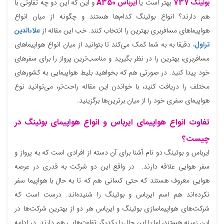
بوئینگ 737
بهتر است یا
ایرباس A350
و این که این دو چه تفاوتی با
هم دارند؟ انواع بوئینگ کدام‌ها هستند و چگونه از میان انواع
هواپیماهای مسافربری بهترین را انتخاب کنند. خب این مقاله از
علاءالدین
تراول
، دقیقا به به شما کمک می‌کند تا بتوانید از میان انواع هواپیماهای
مسافربری، بهترین را در نظر بگیرید و مناسب‌ترین پرواز را برای سفرهای
خود پیدا کنید. در صورتی هم که بخواهید بلیط هواپیمایی به کشورهای
مختلف را دریافت کنید، با خواندن این مقاله راحت‌تر، می‌توانید نوع
هواپیمای سفری خود را از میان برترین‌ها برگزینید.
تفاوت انواع هواپیمای ایرباس و انواع هواپیمای بوئینگ در
چیست؟
ایرباس و بوئینگ دو نام آشنا برای آن دسته از افرادی است که به پرواز و
سفر هوایی علاقه دارند. در واقع این دو شرکت به قدری در عرصه
هوایی معروف هستند که حتی کسانی هم که تا به حال با هواپیما سفر
نکرده‌اند هم اسم ایرباس و بوئینگ را شنیده‌اند. درست است که
شرکت‌های هواپیماسازی بوئینگ و ایرباس هر دو از بهترین شرکت‌ها در
این زمینه هستند، اما با این حال با یکدیگر تفاوت‌هایی هم دارند. در ادامه