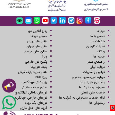
تیم ما
رزرو آنلاین تور
تماس با ما
معرفی تورها
خدمات ما
هتل های ایران
نظرات کاربران
هتل های جهان
وبلاگ
سالن های مراسم
جاذبه ها
ویزا
راهنمای سفر
پکیج تور خارجی
درباره ایران
بلیط هواپیما
قوانین و مقررات
هتل مارینا پارک کیش
درباره امیرحسین جعفری
ویزا کانادا
راهنمای خرید از ما
رزرو CIP فرودگاهی
مجوزها و مدارک ما
صدور بیمه مسافرتی
فرصت های شغلی
تورهای داخلی ایرانگردی
ارائه خدمات مسافرتی به شرکت ها
تورهای خارجی جهانگردی
رستوران ها
تورهای یک روزه
گروه های هتل داری