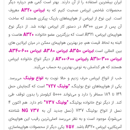
ایران بیشترین استفاده را از آن دارند. بهتر است کمی هم درباره دیگر
محصولات شاخص ایرباس صحبت کنیم که به
ایرباس A320
معروف
است. این نوع از ایرباس از هواپیماهای باریک پیکری هستند که ساخت
آن پس از سری A300 در دستور کار ایرباس نهاده شد. از دیگر نوع
هواپیمای ایرباس، A321 است که بزرگترین عضو خانواده
A320
هاست و
البته به لحاظ قیمت هم، جز بهترین هواپیمای ممکن در میان ایرلاین های
بین المللی است.
ایرباس A350
،
ایرباس A380
،
ایرباس A340-600
،
ایرباس A310-300
و
ایرباس A300-600
از دیگر انواع خانواده ایرباس
هستند که هر کدامش به نوعی بهترین به حساب می‌آیند.
خب از انواع ایرباس حرف زدیم و حالا نوبت به
انواع بوئینگ
می‌رسد.
یکی از هواپیماهای نوع بوئینگ،
"بوئینگ 727"
است که گنجایش حمل
149 تا 189 مسافر را دارد و می‌تواند 5000 کیلومتر را بدون توقف طی
کند. از دیگر نوع خانواده بوئینگ،
"بوئینگ 737"
نام دارد. هم اکنون 4
نسل از انواع بوئینگ 737 (نسل جدید آن به
737 NG
شناخته
می‌شود)، موجود است و به نظر می‌رسد اصلی‌ترین رقیب این هواپیمای
آمریکایی، ایرباس A320 باشد.
757
یکی دیگر از محصولات هواپیماسازی