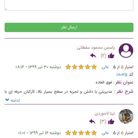
ارسال نظر
یاسمن محمود سلطانی
)
2
(
★
★
★
★
★
★
★
★
★
★
-
امتیاز
5
از
5
عالی
دوشنبه 30 تیر 1399
08:16
کد
18035
عنوان نظر :
فوق العاده
شرح نظر :
مدیریتی با دانش و تجربه در سطح بسیار بالا، کارکنان حرفه ای با
اطلاعاتی یه روز، پکیجی کامل از خدمات، مشتری مداری، کیفیت خدمات و ...
ادامه
عواملی مهم در یکه تاز بودن این شرکت در صنعت گردشگری می باشد
تینا لاجوردی
)
3
(
★
★
★
★
★
★
★
★
★
★
-
امتیاز
5
از
5
عالی
دوشنبه 16 تیر 1399
01:01