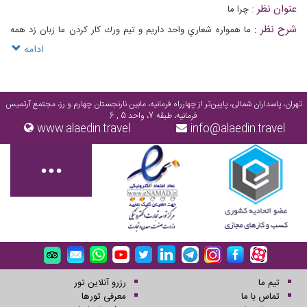
عنوان نظر :
چرا ما
شرح نظر :
ما همواره شعاري واحد داريم و تيم ورك كار كردن ما زبان زد همه
ميباشد
ادامه
تهران، پاسداران شمالی، پایین‌تر از چهارراه فرمانیه، مابین نارنجستان چهارم و رز، مجتمع آرتمیس
فرمانیه، طبقه 7، واحد 5 , 6
www.alaedin.travel
info@alaedin.travel
تیم ما
رزرو آنلاین تور
تماس با ما
معرفی تورها