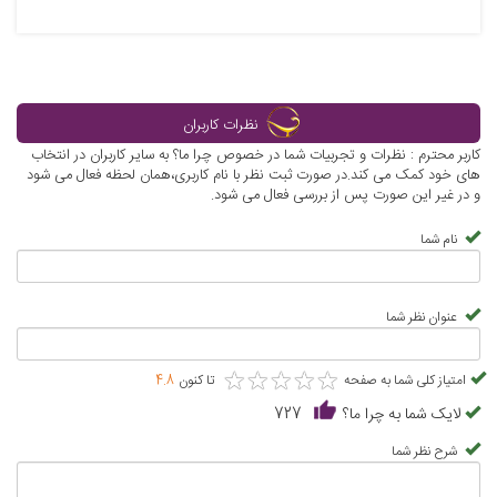
نظرات کاربران
کاربر محترم : نظرات و تجربیات شما در خصوص چرا ما؟ به سایر کاربران در انتخاب
های خود کمک می کند.در صورت ثبت نظر با نام کاربری،همان لحظه فعال می شود
و در غیر این صورت پس از بررسی فعال می شود.
نام شما
عنوان نظر شما
★
★
★
★
★
★
★
★
★
★
امتیاز کلی شما به صفحه
تا کنون
4.8
لایک شما به چرا ما؟
727
شرح نظر شما