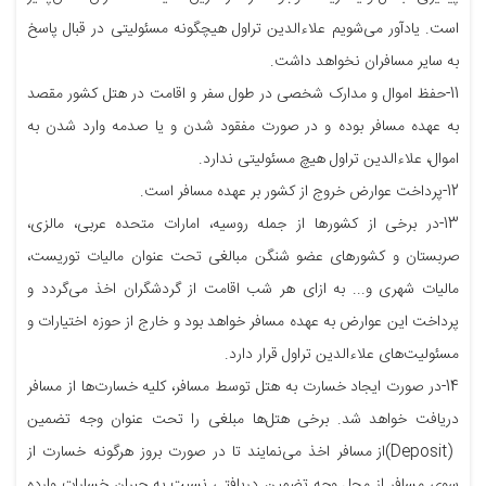
است. یادآور می‌شویم علاءالدین تراول هیچگونه مسئولیتی در قبال پاسخ
به سایر مسافران نخواهد داشت.
11-حفظ اموال و مدارک شخصی در طول سفر و اقامت در هتل کشور مقصد
به عهده مسافر بوده و در صورت مفقود شدن و یا صدمه وارد شدن به
اموال، علاءالدین تراول هیچ مسئولیتی ندارد.
12-پرداخت عوارض خروج از کشور بر عهده مسافر است.
13-در برخی از کشورها از جمله روسیه، امارات متحده عربی، مالزی،
صربستان و کشورهای عضو شنگن مبالغی تحت عنوان مالیات توریست،
مالیات شهری و... به ازای هر شب اقامت از گردشگران اخذ می‌گردد و
پرداخت این عوارض به عهده مسافر خواهد بود و خارج از حوزه اختیارات و
مسئولیت‌های علاءالدین تراول قرار دارد.
14-در صورت ایجاد خسارت به هتل توسط مسافر، کلیه خسارت‌ها از مسافر
دریافت خواهد شد. برخی هتل‌ها مبلغی را تحت عنوان وجه تضمین
(Deposit)از مسافر اخذ می‌نمایند تا در صورت بروز هرگونه خسارت از
سوی مسافر از محل وجه تضمین دریافتی نسبت به جبران خسارات وارده