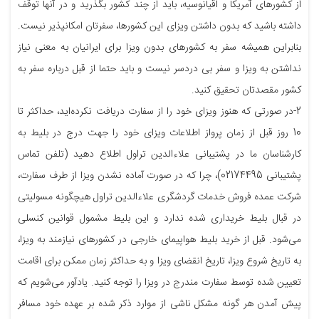
از کشورهای آمریکا و اقیانوسیه، باید از چند کشور بگذرید و در آنها توقف
داشته باشید که بدون داشتن ویزای این کشورها، سفرتان امکانپذیر نیست.
بنابراین همیشه سفر به کشورهای بدون ویزا برای ایرانیان به معنی نیاز
نداشتن به ویزا و سفر بی دردسر نیست و باید حتما از قبل درباره سفر به
کشور مقصدتان تحقیق کنید.
2-در صورتی که هنوز ویزای خود را از سفارت دریافت نکرده‌اید، حداکثر تا
10 روز قبل از زمان پرواز اطلاعات ویزای خود را جهت درج در بلیط به
کارشناسان ما در پشتیبانی علاءالدین تراول اطلاع دهید (تلفن تماس
پشتیبانی 02174495)، چرا که در صورت آماده نشدن ویزا از طرف سفارت،
شرکت عمده فروش خدمات گردشگری علاءالدین تراول هیچگونه مسولیتی
در قبال بلیط خریداری شده ندارد و این بلیط مشمول قوانین کنسلی
می‌شود. قبل از خرید بلیط هواپیمای خارجی در کشورهای نیازمند به ویزا،
به تاریخ شروع ویزا، تاریخ انقضای ویزا و به حداکثر زمان ممکن برای اقامت
تعیین شده توسط سفارت مندرج در ویزا را توجه کنید. یادآور می‌شویم که
پیش آمدن هر گونه مشکل ناشی از موارد ذکر شده بر عهده خود مسافر