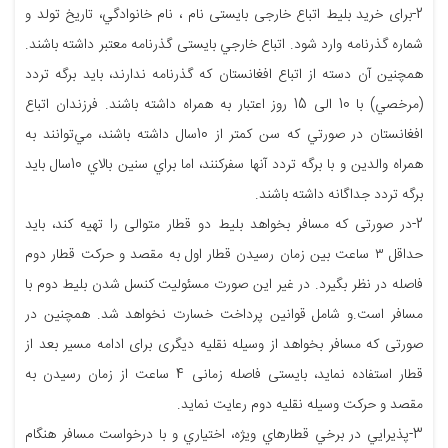
2-برای خرید بلیط اتباع خارجی بایستی نام ، نام خانوادگي، تاریخ تولد و
شماره‌ گذرنامه وارد شود. اتباع خارجي بايستی گذرنامه‌ معتبر داشته باشند.
همچنین آن دسته از اتباع افغانستان كه گذرنامه ندارند، بايد برگه‌ تردد
(مرخصي) با 10 الی 15 روز اعتبار به همراه داشته باشند. فرزندان اتباع
افغانستان در صورتي كه سن كمتر از 10سال داشته باشند، مي‌توانند به
همراه والدين و با برگه‌ تردد آنها سفركنند، اما براي سنين بالاي 10سال بايد
برگه‌ تردد جداگانه داشته باشند.
2-در صورتی که مسافر بخواهد بلیط دو قطار متوالی را تهیه کند، باید
حداقل ۳ ساعت بین زمان رسیدن قطار اول به مقصد و حرکت قطار دوم
فاصله در نظر بگیرد. در غیر این صورت مسئولیت کنسل شدن بلیط دوم با
مسافر است.و شامل قوانین پرداخت خسارت نخواهد شد. همچنین در
صورتی که مسافر بخواهد از وسیله نقلیه دیگری برای ادامه مسیر بعد از
قطار استفاده نماید، بایستی فاصله زمانی 4 ساعت از زمان رسیدن به
مقصد و حرکت وسیله نقلیه دوم رعایت نماید.
3-پذيرايي در برخي قطارهاي ويژه، اختياري و با درخواست مسافر هنگام