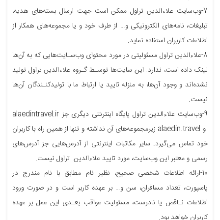
7-وب‌سایت علاءالدین تراول ممکن است جهت ارسال بسته‌های هدیه،
تبلیغات، نامه‌های الکترونیکی و… از طرف خود و یا مجموعه‌های همکار از
اطلاعات کاربران استفاده نماید.
8-علاءالدین تراول مسئولیتی در مورد محتوای وب‌سـایت‌هایی که به آن‌ها
لینک داده است، ندارد. این سایت‌ها توسـط گـروه علاءالدین تراول تولید
نشده‌اند و وجود آن‌ها، به منزله‌ تایید یا ارتباط ما با تولیدکنـندگان آن‌ها
نیست.
9-وب‌سایت علاءالدین تراول پایگاه اینترنتی دیگری جز alaedintravel.ir
و alaedin.travel زیر‌مجموعه‌های آن نداشته و تنها از همین راه با کاربران
خود تماس می‌گیرد. سایر مکاتبات اینترنتی از آدرس‌هایی جز آدرس‌های
رسمی و معتبر این وب‌سایت، مورد تایید علاءالدین تراول نیست.
10-ارائه‌ اطلاعات شخصی صحیح، نظیر نام مطابق با نام مندرج در
پاسپورت، تعداد مسافران، سن و… بر عهده‌ کاربر است و در صورت ورود
اطلاعات نـاقص یا نادرست، مسئولیت عواقب بعـدی این عمل بر عهده‌
کاربران خواهد بود.