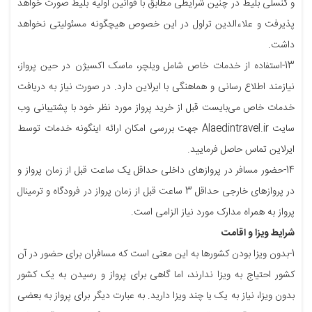
و کنسلی بلیط در چنین شرایطی مطابق با قوانین اولیه بلیط صورت خواهد
پذیرفت و علاءالدین تراول در این خصوص هیچگونه مسئولیتی نخواهد
داشت.
13-استفاده از خدمات خاص شامل ویلچر، ماسک اکسیژن در حین پرواز،
نیازمند اطلاع رسانی و هماهنگی با ایرلاین دارد. در صورت نیاز به دریافت
خدمات خاص می‌بایست قبل از خرید پرواز مورد نظر خود با پشتیبانی وب
سایت Alaedintravel.ir جهت بررسی امکان ارائه اینگونه خدمات توسط
ایرلاین تماس حاصل فرمایید.
14-حضور مسافر در پروازهای داخلی حداقل یک ساعت قبل از زمان پرواز و
در پروازهای خارجی حداقل 3 ساعت قبل از زمان پرواز در فرودگاه و ترمینال
پرواز به همراه مدارک مورد نیاز الزامی است.
شرایط ویزا و اقامت
1-بدون ویزا بودن کشورها به این معنی است که مسافران برای حضور در آن
کشور احتیاج به ویزا ندارند، اما گاهی برای پرواز و رسیدن به یک کشور
بدون ویزا، نیاز به یک یا چند ویزا دارید. به عبارت دیگر برای پرواز به بعضی