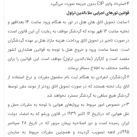
4-استرداد واچر CIP بدون جریمه صورت می‌گیرد.
قوانین تورهای اجرایی علاءالدین تراول
1-ساعت تحویل اتاق های هتل در تور به هنگام ورود ساعت 14 بعداظهر و
تخلیه ساعت 12 ظهر بوده که گردشگر موظف به رعایت آن این قانون است،
در صورت تاخیر در تحویل اتاق پرداخت هزینه مازاد هتل بر عهده گردشگران
است. ضمنا ساعت ورود و خروج هتل با توجه به قوانین هتلداری کشور
مقصد است و کارگزار (علاءالدین تراول) موظف است این قوانین را برای
مقاصد مختلف به اطلاع مسافر برساند.
2-گردشگران انفرادی به هنگام ثبت نام مشمول مقررات و نرخ استفاده از
اتاق یک تخته هستند که در صورت تحویل اتاق زودتر از موعد مقرر توسط
گردشگر هیچ مبلغی به گردشگر مسترد نخواهد شد .
3-در خصوص امور مربوط به پروازهای هوایی با توجه به مقررات حمل و
نقل هوایی که درتاریخ 12 اکتبر 1939 در قانون ورشو که به امضاء دولت
ایران رسیده است و نیز اصلاحیه پیمان مزبور که در تاریخ 28 سپتامبر
1995در لاهه تصویب گردیده و همچنین مقررات مربوط به سازمان