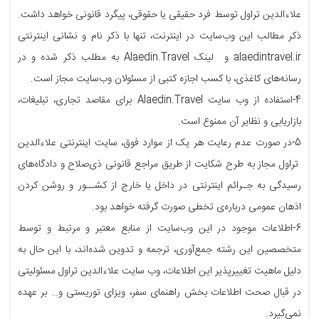
علاءالدین تراول توسط فرد حقیقی یا حقوقی، پیگرد قانونی خواهد داشت.
ذکر مطالب این وب‌سایت در اینترنت، تنها با ذکر نام و نشانی اینترنتی
alaedintravel.ir و لینک Alaedin.Travel به مطلب ذکر شده و در
رسانه‌های کاغذی، با کسب اجازه‌ کتبی از مسئولان وب‌سایت مجاز است.
4-استفاده از وب سایت Alaedin.Travel برای مقاصد تجاری، تبلیغات،
بازاریابی و نظایر آن ممنوع است.
5-در صورت عدم رعایت هر یک از موارد فوق، سایت اینترنتی علاءالدین
تراول مجاز به طرح شکایت از طریق مراجع قانونی ذی‌صلاح و دادگاه‌های
رسیدگی به جـرائم اینترنتی در داخل یا خارج از کشــور و روشن کردن
اذهان عمومی درباره‌ی تخطی صورت گرفته خواهد بود.
6-اطلاعات موجود در این وب‌سایت از منابع معتبر و مرتبط و توسط
متخصصین این رشته جمع‌آوری، ترجمه و تدوین شده‌اند، با این حال به
دلیل ماهیت تغییرپذیر این اطلاعات، وب ‌سایت علاءالدین تراول مسئولیتی
در قبال صحت اطلاعات بخش راهنمای سفر، ویزای توریستی و… بر عهده
نمی‌گیرد.