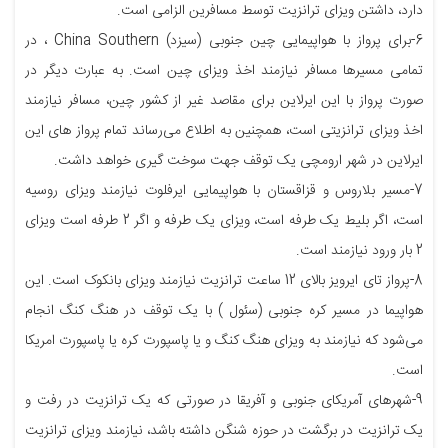
دارد، داشتن ویزای ترانزیت توسط مسافرین الزامی است.
6-برای پرواز با هواپیمایی چین جنوبی (سیزد) China Southern ، در
تمامی مسیرها مسافر نیازمند اخذ ویزای چین است. به عبارت دیگر در
صورت پرواز با این ایرلاین برای مقاصد غیر از کشور چین، مسافر نیازمند
اخذ ویزای ترانزیتی است، همچنین به اطلاع می‌رساند تمام پرواز های این
ایرلاین در شهر ارومچی یک توقف جهت سوخت گیری خواهد داشت.
7-مسیر بلاروس و قزاقستان با هواپیمایی ایرفلوت نیازمند ویزای روسیه
است، اگر بلیط یک طرفه است، ویزای یک طرفه و اگر 2 طرفه است ویزای
2 بار ورود نیازمند است.
8-پرواز تای ایرویز بالای 12 ساعت ترانزیت نیازمند ویزای بانکوک است. این
هواپیما در مسیر کره جنوبی (سئول ) با یک توقف در هنگ کنگ انجام
می‌شود که نیازمند به ویزای هنگ کنگ و یا پاسپورت کره یا پاسپورت امریکا
است.
9-شهرهای آمریکای جنوبی و آفریقا در صورتی که یک ترانزیت در رفت و
یک ترانزیت در برگشت در حوزه شنگن داشته باشد، نیازمند ویزای ترانزیت