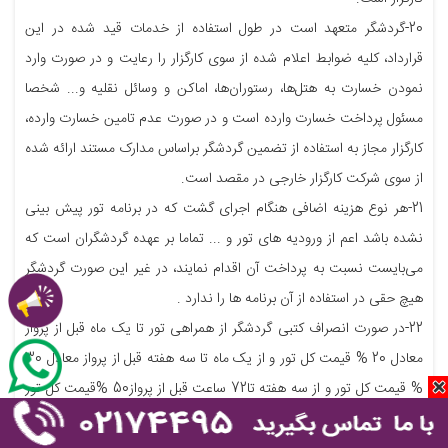
20-گردشگر متعهد است در طول استفاده از خدمات قید شده در این
قرارداد، کلیه ضوابط اعلام شده از سوی کارگزار را رعایت و در صورت وارد
نمودن خسارت به هتل‌ها، رستوران‌ها، اماکن و وسائل نقلیه و... شخصا
مسئول پرداخت خسارت وارده است و در صورت عدم تامین خسارت وارده،
کارگزار مجاز به استفاده از تضمین گردشگر براساس مدارک مستند ارائه شده
از سوی شرکت کارگزار خارجی در مقصد است.
21-هر نوع هزینه اضافی هنگام اجرای گشت که در برنامه تور پیش بینی
نشده باشد اعم از ورودیه های تور و ... تماما بر عهده گردشگران است که
می‌بایست نسبت به پرداخت آن اقدام نمایند، در غیر این صورت گردشگر
هیچ حقی در استفاده از آن برنامه ها را ندارد .
22-در صورت انصراف کتبی گردشگر از همراهی تور تا یک ماه قبل از پرواز
معادل 20 % قیمت کل تور و از یک ماه تا سه هفته قبل از پرواز معادل 30
% قیمت کل تور و از سه هفته تا72 ساعت قبل از پرواز50 %قیمت کل تور
و در کمتر از72 ساعت قبل از پرواز معادل70% قیمت کل تور به عنوان