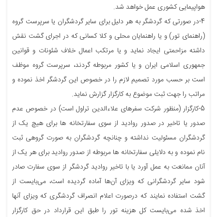
هواپیمایی کشوری عمل خواهد شد.
4-در صورتی که گردشگر به هر دلیل برای سایر گردشگران یا سرپرست گروه
(راهنمای تور) و یا راهنمایان محلی و کلا کسانی که در اجرای گشت نقش
داشته مزاحمتی ایجاد نماید و یا مرتکب اعمال خلاف شئونات و قوانین
جمهوری اسلامی ایران و یا کشور مربوطه گردند، سرپرست گروه موظف
است بر حسب مورد تصمیم لازم را در خصوص این گردشگر اخذ نموده و
مراتب را جهت ثبت موضوع به کارگزار گزارش نماید.
5-کارگزار (منظور شرکت سفرهای علاءالدین تراول است) در خصوص عدم
صدور یا تاخیر در صدور روادید از سوی سفارتخانه ها برای هیچ یک از
گردشگران مسئولیت نداشته و چنانچه گردشگران به صورت گروهی ثبت
نام نموده و به دلایلی سفارتخانه ها مربوطه از صدور روادید برای هر یک از
آنان ممانعت به عمل آورد یا با تاخیر روادید گردشگر از سوی سفارت صادر
شود سایر گردشگرانی که ویزای آن‌ها آماده گردیده است، می‌بایست از
گشت استفاده نمایند که درصورت اعلام انصراف گردشگری که ویزای آنها
اخذ شده می‌بایست کل هزینه تور را طبق این قرارداد در حق کارگزار