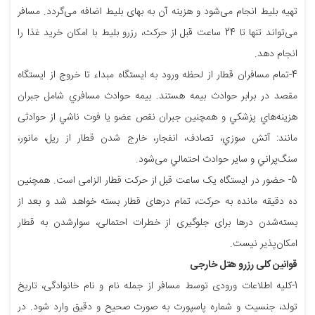
تهيه‌ بلیط انجام می‌شود و هزینه‌ آن به بهای بلیط اضافه می‌گردد. مسافر
می‌تواند تنها تا 24 ساعت قبل از حركت، ‌رزرو بلیط با امكان خريد غذا را
انجام دهد.
4-تمام مسافران قطار از لحظه‌ ورود به ايستگاه مبداء تا خروج از ايستگاه
مقصد در برابر حوادث بیمه هستند. بيمه‌ حوادث مسافري شامل جبران
هزينه‌هاي پزشكي و همچنين جبران نقص عضو يا فوت ناشي از حوادثی
مانند: آتش سوزي، تصادف، انفجار، خارج شدن قطار از ريل، مانور،
سنگ‌پراني و ساير حوادث احتمالي می‌شود.
5- حضور در ایستگاه یک ساعت قبل از حرکت قطار الزامی است. همچنین
ده دقیقه مانده به حركت، تمام درهای قطار بسته خواهد شد و بعد از
بسته‌شدن درها برای جلوگیری از خطرات احتمالی، سوارشدن به قطار
امكان‌پذیر نیست.
قوانین کلی رزرو هتل خارجی
1-کلیه اطلاعات ورودی توسط مسافر از جمله نام و نام خانوادگی، تاریخ
تولد، جنسیت و شماره پاسپورت به صورت صحیح و دقیق وارد شود. در