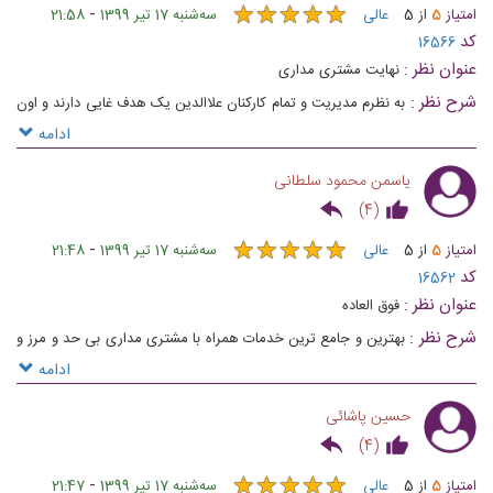
★
★
★
★
★
★
★
★
★
★
-
امتیاز
5
از
5
عالی
ﺳﻪشنبه 17 تیر 1399
21:58
کد
16566
عنوان نظر :
نهایت مشتری مداری
شرح نظر :
به نظرم مدیریت و تمام کارکنان علاالدین یک هدف غایی دارند و اون
رضایت مشتری و مسافران عزیز هست 👍
ادامه
یاسمن محمود سلطانی
)
4
(
★
★
★
★
★
★
★
★
★
★
-
امتیاز
5
از
5
عالی
ﺳﻪشنبه 17 تیر 1399
21:48
کد
16562
عنوان نظر :
فوق العاده
شرح نظر :
بهترین و جامع ترین خدمات همراه با مشتری مداری بی حد و مرز و
بی شک یکی از بهترین ها در صنعت گردشگری
ادامه
حسین پاشائی
)
4
(
★
★
★
★
★
★
★
★
★
★
-
امتیاز
5
از
5
عالی
ﺳﻪشنبه 17 تیر 1399
21:47