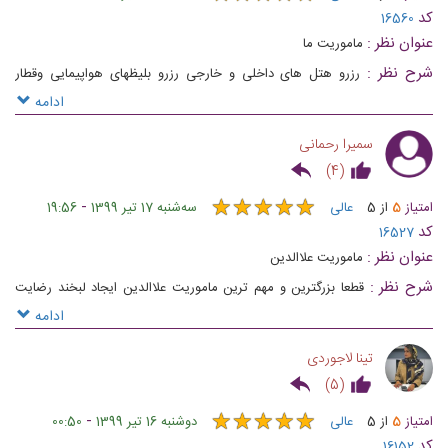
کد
16560
عنوان نظر :
ماموریت ما
شرح نظر :
رزرو هتل های داخلی و خارجی رزرو بلیظهای هواپیمایی وقطار
رزروسالنهای همایش و جشنها و ارائه تمامی خدمات به صورت انلاین و درلحظه
ادامه
یکی از مهمترین ماموریت های این شرکت بوده
سمیرا رحمانی
)
4
(
★
★
★
★
★
★
★
★
★
★
-
امتیاز
5
از
5
عالی
ﺳﻪشنبه 17 تیر 1399
19:56
کد
16527
عنوان نظر :
ماموریت علاالدین
شرح نظر :
قطعا بزرگترین و مهم ترین ماموریت علاالدین ایجاد لبخند رضایت
بعد از سفرهای هیجان انگیز برای مسافران عزیز هست.
ادامه
تینا لاجوردی
)
5
(
★
★
★
★
★
★
★
★
★
★
-
امتیاز
5
از
5
عالی
دوشنبه 16 تیر 1399
00:50
کد
16152