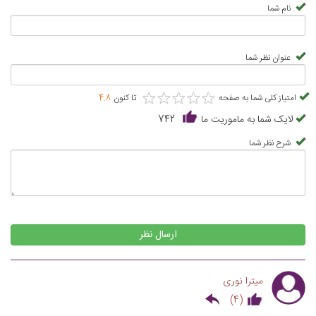
نام شما
عنوان نظر شما
★
★
★
★
★
★
★
★
★
★
امتیاز کلی شما به صفحه
تا کنون
4.8
لایک شما به ماموریت ما
742
شرح نظر شما
ارسال نظر
میترا نوری
)
4
(