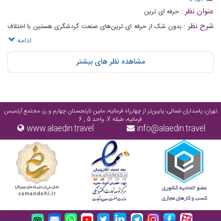
عنوان نظر :
حرفه ای ترین
شرح نظر :
بدون شک از حرفه ای ترین‌های صنعت گردشگری هستین با اختلاف
👌🏻
ادامه
مشاهده نظر های بیشتر
تهران، پاسداران شمالی، پایین‌تر از چهارراه فرمانیه، مابین نارنجستان چهارم و رز، مجتمع آرتمیس
فرمانیه، طبقه 7، واحد 5 , 6
www.alaedin.travel
info@alaedin.travel