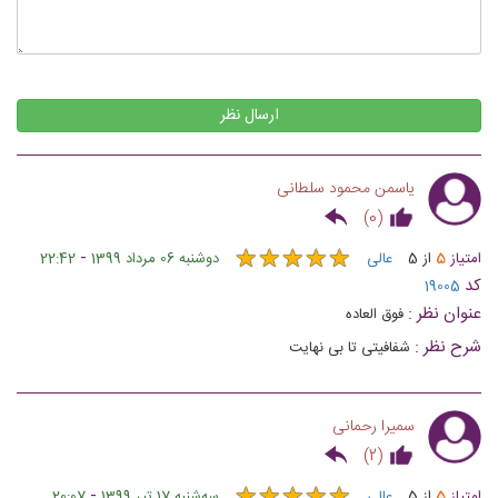
ارسال نظر
یاسمن محمود سلطانی
)
0
(
★
★
★
★
★
★
★
★
★
★
-
امتیاز
5
از
5
عالی
دوشنبه 06 مرداد 1399
22:42
کد
19005
عنوان نظر :
فوق العاده
شرح نظر :
شفافیتی تا بی نهایت
سمیرا رحمانی
)
2
(
-
امتیاز
5
از
5
عالی
ﺳﻪشنبه 17 تیر 1399
20:07