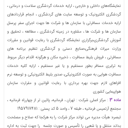
نمایشگاه‌های داخلی و خارجی ، ارایه خدمات گردشگری سلامت و درمانی ،
گردشگری الکترونیک و توسعه سایت های گردشگری ، انجام قراردادهای
ارایه خدمات مسافرتی با سازمان ها و شرکت ها جهت اجرای سفر پرسنل
سازمان ها و شرکت ها ، مشاوره در زمینه گردشگری ، مطالعه ، تحقیق و
آموزش گردشگری،برگزاری نمایشگاه گردشگری با رعایت قوانین و مقررات
وزارت میراث فرهنگی،صنایع دستی و گردشگری تنظیم برنامه های
مسافرتی ، فروش بلیط مسافرت ، ذخیره مکان و هرگونه اقدام دیگر مربوط
به ترابری مسافر بطور مستقیم و یا غیر مستقیم ، ارایه کلیه خدمات
مسافرت هوایی به صورت الکترونیکی، صدور بلیط الکترونیکی و توسعه نرم
افزاهای لازم جهت بهره برداری با رعایت قوانین و مقرارت سازمان
هواپیمایی کشوری
ماده 3
: مرکز اصلی شرکت : تهران ، فرمانیه، پائین تر از چهارراه فرمانیه ،
مجتمع آرتمیس فرمانیه ، طبقه 7 ، واحد 5 کد پستی : 1957917481
تبصره: هیأت مدیره می تواند مرکز شرکت را به هرکجا که صلاح و مصلحت
بداند منتقل و یا شعبی را تأسیس و صورت جلسه را جهت ثبت به اداره