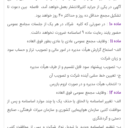
آگهی در یکی از جراید کثیرالانتشار بعمل خواهد آمد، فاصله بین دعوت تا
تشکیل مجمع حداقل ده روز و حداکثر 40 روز خواهد بود.
ماده 10
: در صورتی که کلیه شرکاء در هر یک از جلسات مجامع عمومی
حضور یابند رعایت ماده 9 اساسنامه ضرورت نخواهد داشت.
ماده 11
: وظایف مجمع عمومی عادی یا عادی بطور فوق العاده
الف- استماع گزارش هیأت مدیره در امور مالی و تصویب تراز و حساب سود
و زیان شرکت
ب- تصویب پیشنهاد سود قابل تقسیم و از طرف هیأت مدیره
ج- تعیین خط مشی آینده شرکت و تصویب آن
د- انتخاب هیأت مدیره و در صورت لزوم بازرس
ماده 12
: وظایف مجمع عمومی فوق العاده
الف- تغییر اساسنامه یا الحاق یا حذف یک یا چند موارد اساسنامه و پس از
موافقت کتبی سازمان هواپیمایی کشوری و سازمان میراث فرهنگی ، صنایع
دستی و گردشگری
ب- تنظیم اساسنامه جدید یا تبدیل نوع شرکت و پس از موافقت کتبی