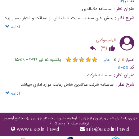
کد
16170
عنوان نظر :
اساسنامه علاءالدین
شرح نظر :
بخش های مختلف سایت شما نشان از صداقت و اعتبار بسیار زیاد
شرکت علاءالدین دارد، از جمله بخش اساسنامه در سایت بسیار شفاف و روشن در
ادامه
اختیار مخاطبین قرار گرفته است،آرزوی موفقیت برای شما دارم
الهام مولایی
)
3
(
★
★
★
★
★
★
★
★
★
★
-
امتیاز
5
از
5
عالی
یکشنبه 15 تیر 1399
15:59
کد
16055
عنوان نظر :
اساسنامه شركت
شرح نظر :
اساسنامه شركت علاالدين شامل رعايت موارد اداري ميباشد
ادامه
تهران، پاسداران شمالی، پایین‌تر از چهارراه فرمانیه، مابین نارنجستان چهارم و رز، مجتمع آرتمیس
فرمانیه، طبقه 7، واحد 5 , 6
www.alaedin.travel
info@alaedin.travel