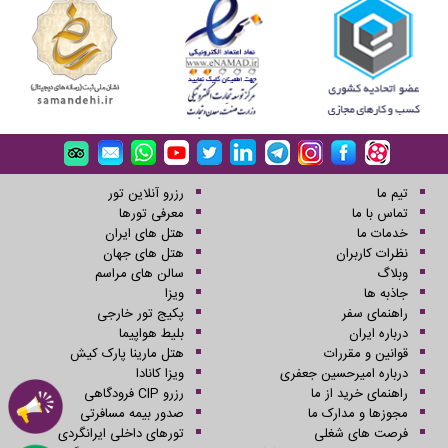
تیم ما
رزرو آنلاین تور
تماس با ما
معرفی تورها
خدمات ما
هتل های ایران
نظرات کاربران
هتل های جهان
وبلاگ
سالن های مراسم
جاذبه ها
ویزا
راهنمای سفر
پکیج تور خارجی
درباره ایران
بلیط هواپیما
قوانین و مقررات
هتل مارینا پارک کیش
درباره امیرحسین جعفری
ویزا کانادا
راهنمای خرید از ما
رزرو CIP فرودگاهی
مجوزها و مدارک ما
صدور بیمه مسافرتی
فرصت های شغلی
تورهای داخلی ایرانگردی