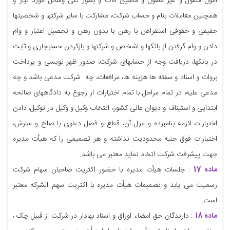
امول منقول و غیر منقول و ماشین آلات و بطور کلی وسائل مورد نیاز و
همچنین معاملات بنام و حساب شرکت، مشارکت با سایر شرکتها و شخصیتها
حقیقی و حقوقی استقراض با رهن یا بدون رهن و تحصیل اعتبار و وام
دادن و وام گرفتن از بانکها و اشخاص و شرکتها و بازکردن حسابجاری و ثابت
در بانکها، دریافت وجه از حسابهای شرکت، صدور ظهر نویسی و پرداخت
بروات و اسناد و سفته ها هزینه ها، مرافعات، چه شرکت مدعی باشد و چه
مدعی علیه، در تمام مراحل با تمام اختیارات از رجوع به دادگاههای صالحه
ابتدایی و استیناف و دیوان عالی کشور، انتخاب وکیل و وکیل در توکیل، دادن
اختیارات لازمه بنامبرده و عزل آن، قطع و فصل دعاوی با صلح و سازش،
اختیارات فوق جنبه محدودیت نداشته و هر تصمیمی را که هیأت مدیره
جهت پیشرفت شرکت اتخاد نماید معتبر می باشد.
ماده 17
: جلسات هیأت مدیره با حضور اکثریت صاحبان سهام شرکت
رسمیت می یابد و تصمیمات هیأت مدیره با اکثریت سهم الشرکه معتبر
است.
ماده 18
: دارندگان حق امضاء اوراق و اسناد بهادار در شرکت از قبیل چک ،