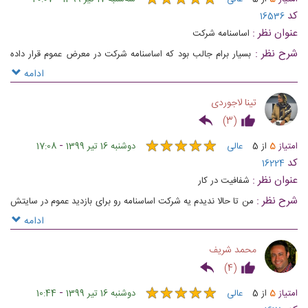
★
★
★
★
★
★
★
★
★
★
کد
16536
عنوان نظر :
اساسنامه شرکت
شرح نظر :
بسیار برام جالب بود که اساسنامه شرکت در معرض عموم قرار داده
شده و این نشان دهنده شفافیت امور در علاالدین است
ادامه
تینا لاجوردی
)
3
(
★
★
★
★
★
★
★
★
★
★
-
امتیاز
5
از
5
عالی
دوشنبه 16 تیر 1399
17:08
کد
16224
عنوان نظر :
شفافیت در کار
شرح نظر :
من تا حالا ندیدم یه شرکت اساسنامه رو برای بازدید عموم در سایتش
قرار بده و این موضوع صداقت شمارو به وضوح به رخ میکشه .
ادامه
محمد شریف
)
4
(
★
★
★
★
★
★
★
★
★
★
-
امتیاز
5
از
5
عالی
دوشنبه 16 تیر 1399
10:44