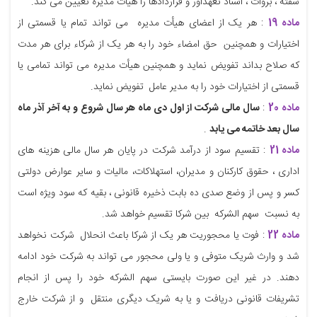
سفته ، بروات ، اسناد تعهدآور و قراردادها را هیأت مدیره تعیین می کند.
ماده 19
: هر یک از اعضای هیأت مدیره می تواند تمام یا قسمتی از
اختیارات و همچنین حق امضاء خود را به هر یک از شرکاء برای هر مدت
که صلاح بداند تفویض نماید و همچنین هیأت مدیره می تواند تمامی یا
قسمتی از اختیارات خود را به مدیر عامل تفویض نماید.
ماده 20
:
سال مالی شرکت از اول دی ماه هر سال شروع و به آخر آذر ماه
سال بعد خاتمه می یابد
.
ماده 21
: تقسیم سود از درآمد شرکت در پایان هر سال مالی هزینه های
اداری ، حقوق کارکنان و مدیران، استهلاکات، مالیات و سایر عوارض دولتی
کسر و پس از وضع صدی ده بابت ذخیره قانونی ، بقیه که سود ویژه است
به نسبت سهم الشرکه بین شرکا تقسیم خواهد شد.
ماده 22
: فوت یا محجوریت هر یک از شرکا باعث انحلال شرکت نخواهد
شد و وارث شریک متوفی و یا ولی محجور می تواند به شرکت خود ادامه
دهند. در غیر این صورت بایستی سهم الشرکه خود را پس از انجام
تشریفات قانونی دریافت و یا به شریک دیگری منتقل و از شرکت خارج