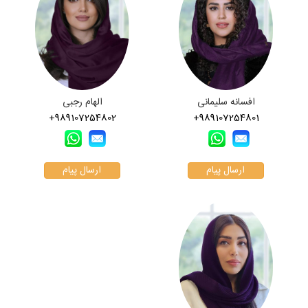
افسانه سلیمانی
الهام رجبی
+989107254802
+989107254801
ارسال پیام
ارسال پیام