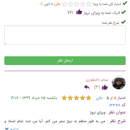
★
★
★
★
★
★
★
★
★
★
امتیاز کلی شما به ویزا
عالی
تا کنون
5
لایک شما به ویزای نروژ
721
شرح نظر شما
ارسال نظر
سحر دانشوری
)
3
(
★
★
★
★
★
★
★
★
★
★
-
امتیاز
5
از
5
عالی
یکشنبه 25 خرداد 1399
19:17
کد
13378
عنوان نظر :
ویزای نروژ
شرح نظر :
من به طور منظم به نروژ سفر می کنم. آیا من باید تمام اسناد و
مدارک را در هر بار درخواست ارائه کنم؟
ادامه