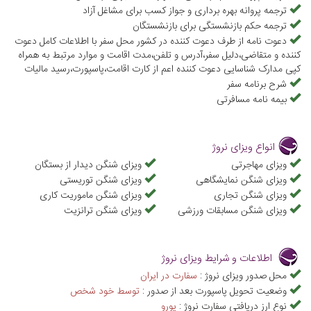
سؤالات شما در خصوص گرفتن ویزای شینگن نروژ هستند. تنها کافی است
ترجمه پروانه بهره برداری و جواز کسب برای مشاغل آزاد
ترجمه حکم بازنشستگی برای بازنشستگان
تلفن خود را بردارید و با کارشناسان ویزا علاءالدین تراول به شماره
دعوت نامه از طرف دعوت کننده در کشور محل سفر با اطلاعات کامل دعوت
0217445 تماس حاصل فرمایید.
کننده و متقاضی،دلیل سفر،آدرس و تلفن،مدت اقامت و موارد مرتبط به همراه
کپی مدارک شناسایی دعوت کننده اعم از کارت اقامت،پاسپورت،رسید مالیات
شرح برنامه سفر
بیمه نامه مسافرتی
انواع ویزای نروژ
ویزای مهاجرتی
ویزای شنگن دیدار از بستگان
ویزای شنگن نمایشگاهی
ویزای شنگن توریستی
ویزای شنگن تجاری
ویزای شنگن ماموریت کاری
ویزای شنگن مسابقات ورزشی
ویزای شنگن ترانزیت
اطلاعات و شرایط ویزای نروژ
محل صدور ویزای نروژ :
سفارت در ایران
وضعیت تحویل پاسپورت بعد از صدور :
توسط خود شخص
نوع ارز دریافتی سفارت نروژ :
يورو