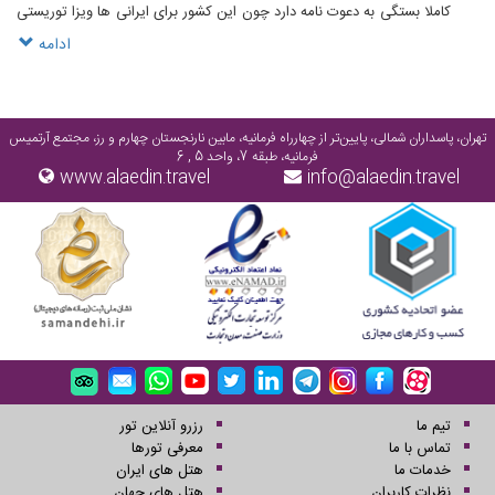
کاملا بستگی به دعوت نامه دارد چون این کشور برای ایرانی ها ویزا توریستی
ندارد و فقط ویزا با دعوت نامه امکان دارد و مدت ویزا طبق دعوت نامه خواهد
ادامه
بود
تهران، پاسداران شمالی، پایین‌تر از چهارراه فرمانیه، مابین نارنجستان چهارم و رز، مجتمع آرتمیس
فرمانیه، طبقه 7، واحد 5 , 6
www.alaedin.travel
info@alaedin.travel
تیم ما
رزرو آنلاین تور
تماس با ما
معرفی تورها
خدمات ما
هتل های ایران
نظرات کاربران
هتل های جهان