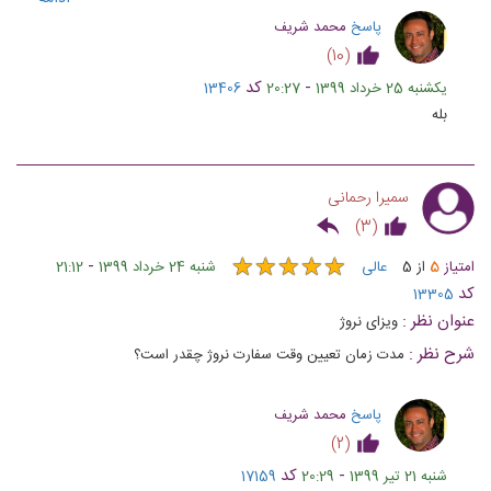
پاسخ
محمد شریف
)
10
(
-
کد
یکشنبه 25 خرداد 1399
20:27
13406
بله
سمیرا رحمانی
)
3
(
★
★
★
★
★
★
★
★
★
★
-
امتیاز
5
از
5
عالی
شنبه 24 خرداد 1399
21:12
کد
13305
عنوان نظر :
ویزای نروژ
شرح نظر :
مدت زمان تعیین وقت سفارت نروژ چقدر است؟
پاسخ
محمد شریف
)
2
(
-
کد
شنبه 21 تیر 1399
20:29
17159