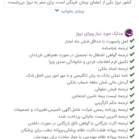
کشور نروژ یکی از اعضای پیمان شینگن است، برای سفر به نروژ می‌بایست
بیشتر بخوانید
جهت اخذ ویزای شینگن نروژ اقدام کرد. برای آشنایی با انواع ویزای شینگن
می‌توانید به صفحه ویزای شینگن مراجعه نمایید. خدمات ویزای شینگن
نروژ عبارت‌اند از امور تجاری، ورزشی و فرهنگی، تحصیلی، مقام‌های رسمی،
مدارک مورد نیاز ویزای نروژ
ازدواج با شهروندان نروژ، ویزای ترانزیت، ویزای فرودگاهی و ویزای
اصل پاسپورت با حداقل شش ماه اعتبار
ترجمه شناسنامه
توریستی که با توجه به نوع سفر می‌بایست مدارک لازم را آماده نمایید تا
ترجمه گواهی اشتغال به تحصیل در صورت همراهی فرزندان
ویزای مناسب شما صادر گردد. برای این منظور می‌بایست در وب‌سایت
تکمیل فرم اطلاعات فردی و خانوادگی صدور ویزا
کارگزاری نروژ ثبت نام و مدارک خود را بارگذاری نمایید و توصیه می‌شود
ترجمه اسناد ملکی
نامه تمکن بانک به زبان انگلیسی و با مهر امور بین الملل بانک
جهت پیشگیری از وقوع خطاهای احتمالی هنگام ثبت نام، این امر را به یک
گردش مالی شش ماهه حساب بانکی
آژانس معتبر و باتجربه بسپارید. علاءالدین تراول به عنوان معتبرترین مرجع
ترجمه فیش حقوقی
ویزا اطلاعات کاملی در خصوص شرایط ویزای شینگن نروژ، اخذ ویزای نروژ،
ترجمه لیست بیمه تامین اجتماعی
ترجمه حکم کارگزینی
ویزای توریستی نروژ و غیره در این صفحه در اختیارتان قرار داده است و
ترجمه روزنامه رسمی شرکت شامل آگهی تاسیس،تغییرات و تصمیمات
فرم ویزای نروژ نیز به همراه اطلاعات قیمت ویزای نروژ ارائه شده است.
ترجمه آخرین لیست مالیاتی پرداخت شده
ترجمه کارت بازرگانی یا گواهی اتاق بازرگانی در صورت داشتن
همچنین کارشناسان حرفه‌ای علاءالدین تراول مراحل ثبت نام ویزای نروژ و
ترجمه پروانه طبابت،کارت نظام پزشکی،پروانه مطب برای پزشکان
پیگیری ویزای نروژ را برای شما انجام می‌دهند و همواره پاسخگوی هر گونه
ترجمه پروانه نظام مهندسی یا جواز ساخت برای مهندسان