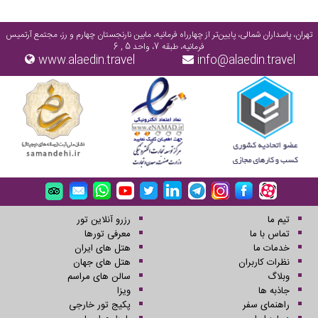
تهران، پاسداران شمالی، پایین‌تر از چهارراه فرمانیه، مابین نارنجستان چهارم و رز، مجتمع آرتمیس
فرمانیه، طبقه 7، واحد 5 , 6
www.alaedin.travel
info@alaedin.travel
تیم ما
رزرو آنلاین تور
تماس با ما
معرفی تورها
خدمات ما
هتل های ایران
نظرات کاربران
هتل های جهان
وبلاگ
سالن های مراسم
جاذبه ها
ویزا
راهنمای سفر
پکیج تور خارجی