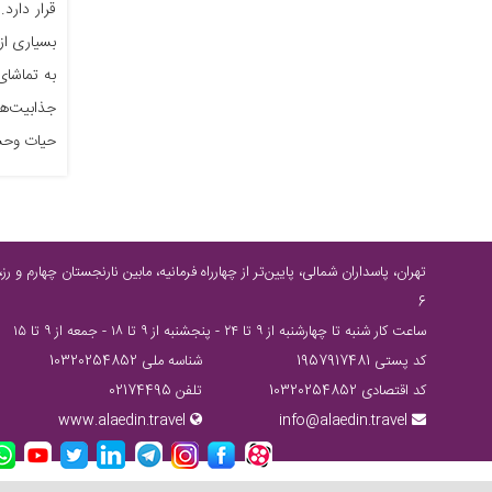
قرار دارد
بسیاری از
به تماشای
جذابیت‌ها
حیات وحش 
6
ساعت كار شنبه تا چهارشنبه از ٩ تا ٢٤ - پنجشنبه از ٩ تا ١٨ - جمعه از ٩ تا ١٥
کد پستی 1957917481
شناسه ملی 10320254852
کد اقتصادی 10320254852
تلفن 02174495
www.alaedin.travel
info@alaedin.travel