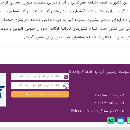
. این کشور به لطف منطقه جغرافیایی و آب و هوایی مطلوب میزبان بسیاری از جانور
 دیگر جانوران حیات وحش، گوشه‌ای از دیدنی‌های کنیا هستند، در کنیا شما می‌توانید
 علفزار‌های سرسبز بنشینید. سفر به کنیا به حیات وحش خلاصه نمی‌شود. فرهنگ غن
ی این کشور است. کنیا با کشور‌های تانزانیا، اوگاندا، سودان جنوبی، اتیوپی و سوما
زیبای کنیا کافی است با کارشناسان علاءالدین تراول تماس بگیرید.
تهران، پاسداران شمالی، پایین‌تر از چهارراه فرمانیه، مابین نارنجستان چهارم و رز، مجتمع آرتمیس فرمانیه، طبقه 7، واحد 5 ,
ثبت عضویت در خبرنامه
شماره ثبت 374800
فکس 02126254820
هشتک اینستاگرام alaedintravel#