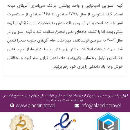
گینه استوایی اسپانیایی و واحد پولشان فرانک سی‌اف‌اِی آفریقای میانه
است. گینه استوایی از سال 1778 میلادی تا 1968 میلادی از مستعمرات
اسپانیا بوده است و در آن زمان اقتصادش به صادرات الوار، کاکائو و قهوه
متکی بوده اما با کشف چاه‌های نفتی اوضاع متفاوت شد و گینه استوایی در
سال 2004 به سومین تولید‌کننده مهم نفت خام آفریقای جنوب صحرا تبدیل
شد. جهت دریافت اطلاعات بیشتر، رزرو هتل و بلیط هواپیما، از تیم حرفه‌ای
علاءالدین تراول راهنمایی بگیرید، با علاءالدین تراول سفر کنید و لحظاتی
خوش و به یاد ماندنی را برای خود رقم بزنید.
تهران، پاسداران شمالی، پایین‌تر از چهارراه فرمانیه، مابین نارنجستان چهارم و رز، مجتمع آرتمیس
فرمانیه، طبقه 7، واحد 5 , 6
www.alaedin.travel
info@alaedin.travel