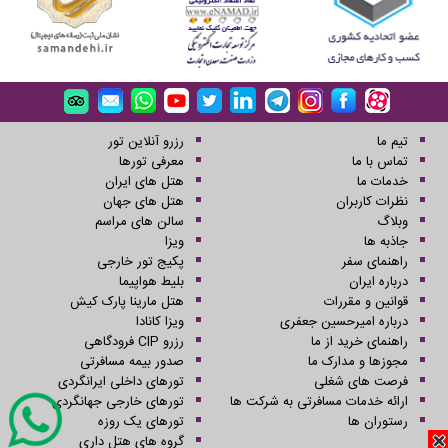
تیم ما
رزرو آنلاین تور
تماس با ما
معرفی تورها
خدمات ما
هتل های ایران
نظرات کاربران
هتل های جهان
وبلاگ
سالن های مراسم
جاذبه ها
ویزا
راهنمای سفر
پکیج تور خارجی
درباره ایران
بلیط هواپیما
قوانین و مقررات
هتل مارینا پارک کیش
درباره امیرحسین جعفری
ویزا کانادا
راهنمای خرید از ما
رزرو CIP فرودگاهی
مجوزها و مدارک ما
صدور بیمه مسافرتی
فرصت های شغلی
تورهای داخلی ایرانگردی
ارائه خدمات مسافرتی به شرکت ها
تورهای خارجی جهانگردی
رستوران ها
تورهای یک روزه
گروه های هتل داری