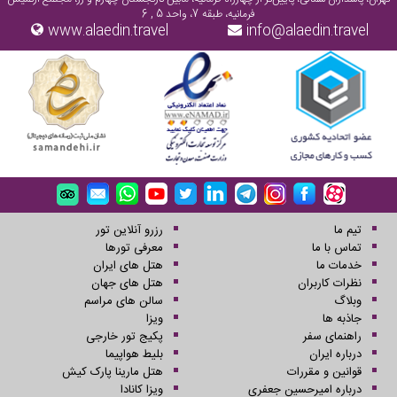
فرمانیه، طبقه 7، واحد 5 , 6
www.alaedin.travel
info@alaedin.travel
تیم ما
رزرو آنلاین تور
تماس با ما
معرفی تورها
خدمات ما
هتل های ایران
نظرات کاربران
هتل های جهان
وبلاگ
سالن های مراسم
جاذبه ها
ویزا
راهنمای سفر
پکیج تور خارجی
درباره ایران
بلیط هواپیما
قوانین و مقررات
هتل مارینا پارک کیش
درباره امیرحسین جعفری
ویزا کانادا