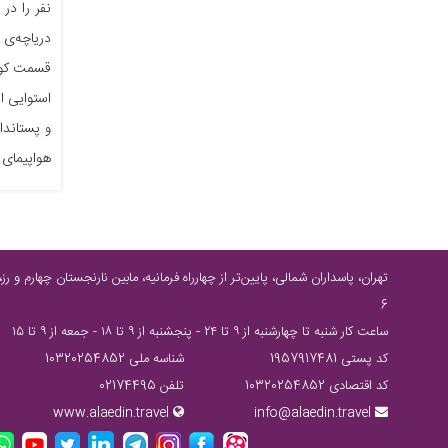
نفر را در
دریاچه‌ی ت
قسمت کوچک
استوایی ا
و پستاندا
هواپیمای خ
6
ساعت كار شنبه تا چهارشنبه از ٩ تا ٢٤ - پنجشنبه از ٩ تا ١٨ - جمعه از ٩ تا ١٥
کد پستی 1957917481
شناسه ملی 10320254852
کد اقتصادی 10320254852
تلفن 02174495
www.alaedin.travel
info@alaedin.travel