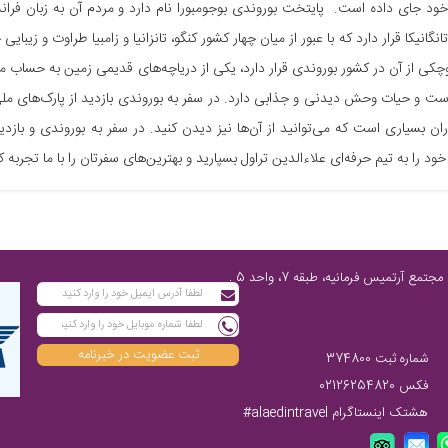
 خود جای داده است. پایتخت بوروندی بوجومبورا نام دارد و مردم آن به زبان 
انگانیکا قرار دارد که با عبور از میان چهار کشور کنگو، تانزانیا و زامبیا طراوت و زیبا
ی از آن در کشور بوروندی قرار دارد، یکی از دریاچه‌های قدیمی زمین به حساب 
ست و حیات وحش دیدنی و جذابی دارد. در سفر به بوروندی بازدید از پارک‌های ملی کیب
ران بسیاری است که می‌توانید از آن‌ها نیز دیدن کنید. در سفر به بوروندی و بازدید
ود را به تیم حرفه‌ای علاءالدین تراول بسپارید و بهترین‌های سفرتان را با ما تجربه ک
تهران، پاسداران شمالی، پایین‌تر از چهارراه فرمانیه، مابین نارنجستان چهارم و رز، مجتمع آرتمیس فرمانیه، طبقه 7، واحد 5 ,
ثبت عضویت در خبرنامه
شماره ثبت 374800
فکس 02126254820
هشتک اینستاگرام alaedintravel#