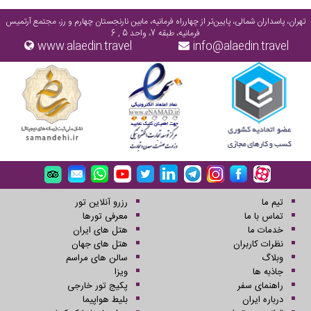
تهران، پاسداران شمالی، پایین‌تر از چهارراه فرمانیه، مابین نارنجستان چهارم و رز، مجتمع آرتمیس
فرمانیه، طبقه 7، واحد 5 , 6
www.alaedin.travel
info@alaedin.travel
تیم ما
رزرو آنلاین تور
تماس با ما
معرفی تورها
خدمات ما
هتل های ایران
نظرات کاربران
هتل های جهان
وبلاگ
سالن های مراسم
جاذبه ها
ویزا
راهنمای سفر
پکیج تور خارجی
درباره ایران
بلیط هواپیما