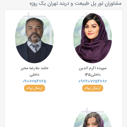
مشاوران تور پل طبیعت و دربند تهران یک روزه
سپیده اکرم الدین
حامد ملارضا محرر
داخلی
145
داخلی
09107254765
+989107254782
ارسال پیام
ارسال پیام