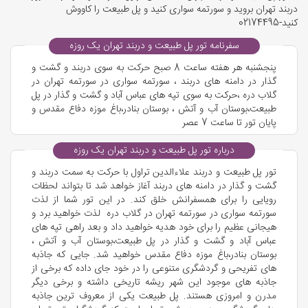
دربند تهران بروید و سورتمه سواری کنید و پل طبیعت را کاووش
کنید-02174495
سفرنامه تور پل طبیعت و دربند تهران یک روزه
پنجشنبه هر هفته ساعت 8 صبح حرکت به سوی دربند و گشت و
گذار در دامنه های دربند ، سورتمه سواری در سورتمه تهران در
گلاب دره ،حرکت به سوی تپه های عباس آباد و گشت و گذار در پل
طبیعت،بوستان آب و آتش ، بوستان بنادر،باغ موزه دفاع مقدس و
پایان تور تا ساعت 7 عصر
درباره تور پل طبیعت و دربند تهران یک روزه
تور پل طبیعت و دربند علاءالدین تراول با حرکت به سمت دربند و
گشت و گذار در دامنه های دربند آغاز خواهد شد تا بتواند لحظات
رویایی را برای همسفرانش خلق کند. در این تور شما از لذت
سورتمه سواری در سورتمه تهران در گلاب دره لذت خواهید برد و
هیجانی عظیم را برای خود هدیه خواهید داد و بعد راهی تپه های
عباس آباد و گشت و گذار در پل طبیعت،بوستان آب و آتش ،
بوستان بنادر،باغ موزه دفاع مقدس خواهید شد. جایی که جاذبه
های تفریحی و گردشگری متنوعی را در خود جای داده که برخی از
جاذبه های موجود این شهر ریشه تاریخی داشته و برخی دیگر
مدرن و امروزی هستند. پل طبیعت یکی از معروف ترین جاذبه