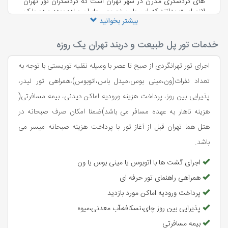
های گردشگری مدرن در شهر تهران است که گردشگران تور تهران
لازم است بدانند که این پل مخصوص عابران پیاده بوده و دو پارک
بیشتر بخوانید
آب و آتش و طالقانی را به یکدیگر متصل می‌کند. نورپردازی های
انجام شده در این پل، باعث به وجود آمدن منظره ای بسیار زیبای
در شهر تهران شده که سوژه منحصر بفردی برای عکاسی محسوب
خدمات تور پل طبیعت و دربند تهران یک روزه
می شوند، همچنین افراد در تور پل طبیعت و دربند تهران می‌توانند
از روی این پل در کنار همرتان و دوستانشان عکس‌های بسیار
اجرای تور تهرانگردی از صبح تا عصر با وسیله نقلیه توریستی با توجه به
زیبایی از مناظر اطراف پل ثبت کنند. چرا که وجود پارک طالقانی و
تعداد نفرات(ون،مینی بوس،میدل باس،اتوبوس)،همراهی تور لیدر،
آب و آتش در ابتدا و انتهای این پل باعث زیبایی هرچه بیشتر
عکس های شما خواهد شد. پل چوبی موجود در پارک طالقانی
پذیرایی بین روز، پرداخت هزینه ورودیه اماکن دیدنی، بیمه مسافرتی(
مکان بسیار مناسبی برای عکاسی از پل طبیعت محسوب می‌شود که
هزینه ناهار به عهده مسافر می باشد)
ضمنا امکان صرف صبحانه در
از ثبت این منظره غافل نشوید. برای بازدید از جاذبه‌ های تهران به
وبسایت ما سری بزنید و از تورتهرانگردی و ایرانگردی ما با خبر
هتل هما تهران قبل از آغاز تور با پرداخت هزینه صبحانه میسر می
شوید و در صورت درخواست با همکاران ما در بخش تور داخلی با
باشد.
شماره 02174495 تماس بگیرید تا هماهنگی‌های لازم را انجام
دهند.
اجرای گشت ها با اتوبوس یا مینی بوس یا ون
همراهی راهنمای تور حرفه ای
پرداخت ورودیه اماکن مورد بازدید
پذیرایی بین روز چای،نسکافه،آب معدنی،میوه
بیمه مسافرتی