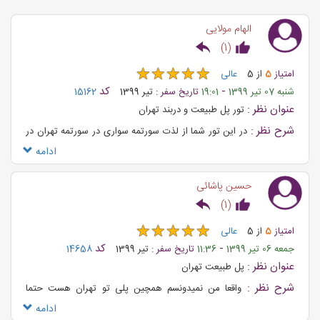
الهام مولایی
)
1
(
★
★
★
★
★
★
★
★
★
★
امتیاز
5
از
5
عالی
-
کد
شنبه 07 تیر 1399
19:01
تاریخ سفر :
تیر 1399
15162
عنوان نظر :
تور پل طبیعت و دربند تهران
شرح نظر :
در این تور شما از لذت سورتمه سواری در سورتمه تهران در
گلاب دره لذت خواهید برد
ادامه
حسین پاشائی
)
1
(
★
★
★
★
★
★
★
★
★
★
امتیاز
5
از
5
عالی
-
کد
جمعه 06 تیر 1399
11:36
تاریخ سفر :
تیر 1399
14658
عنوان نظر :
پل طبیعت تهران
شرح نظر :
واقعا من نمیدونسم همچین پلی تو تهران هست حتما
هرطور شده امتحانش میکنم و پیشنهاد میکنم اگر از کار خسته شدید یه
ادامه