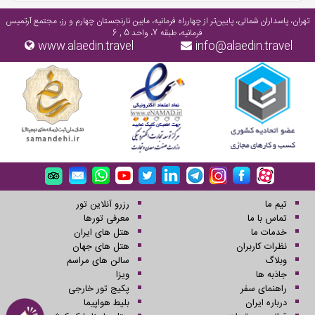
سر به این پل بزنید تا خستگیتون در بره شهروندان تهرانی عزیز
تهران، پاسداران شمالی، پایین‌تر از چهارراه فرمانیه، مابین نارنجستان چهارم و رز، مجتمع آرتمیس
فرمانیه، طبقه 7، واحد 5 , 6
www.alaedin.travel
info@alaedin.travel
تیم ما
رزرو آنلاین تور
تماس با ما
معرفی تورها
خدمات ما
هتل های ایران
نظرات کاربران
هتل های جهان
وبلاگ
سالن های مراسم
جاذبه ها
ویزا
راهنمای سفر
پکیج تور خارجی
درباره ایران
بلیط هواپیما