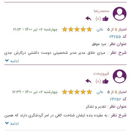
بم اقامت می‌گیرند خاطره خوبی از ایشان و مجموعه هتل داشته باشند آرزوی
محمدرضا
سلامتی و توفیقات روزافزون برای ایشان و مجموعه تحت سرپرستی ایشان
)
0
(
★
★
★
★
★
★
★
★
★
★
-
امتیاز
5
از
5
عالی
چهارشنبه 02 تیر 1400
21:13
کد
24255
عنوان نظر :
مرد موفق
شرح نظر :
مردی خلاق مدیر مدبر شخصیتی دوست داشتنی درکارش جدی
پرتلاش ودریک کلمه عالی آرزوی توفیقات روز افزون برای این مرد دوست داشتنی
ادامه
فیروزبخت
)
0
(
★
★
★
★
★
★
★
★
★
★
-
امتیاز
5
از
5
عالی
چهارشنبه 02 تیر 1400
12:39
کد
24252
عنوان نظر :
تقدیر و تشکر
شرح نظر :
به عقیده بنده ایشان شناخت کافی در امر گردشگری دارند که همین
موضوع باعث جدیت ایشان در این امر مهم و سرمایه گزاری در این عرصه از
ادامه
جانب ایشان گردیده که به عینه در مجموعه ارگ جدید بم قابل روئیت می‌باشد