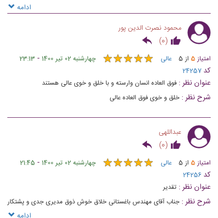
سطح بهترین استانداردهای دنیا
ادامه
محمود نصرت الدین پور
)
0
(
★
★
★
★
★
★
★
★
★
★
-
امتیاز
5
از
5
عالی
چهارشنبه 02 تیر 1400
23:13
کد
24257
عنوان نظر :
فوق العاده انسان وارسته و با خلق و خوی عالی هستند
شرح نظر :
خلق و خوی فوق العاده عالی
عبداللهی
)
0
(
★
★
★
★
★
★
★
★
★
★
-
امتیاز
5
از
5
عالی
چهارشنبه 02 تیر 1400
21:45
کد
24256
عنوان نظر :
تقدیر
شرح نظر :
جناب آقای مهندس باغستانی خلاق خوش ذوق مدیری جدی و پشتکار
گیر حرفه ای در کار توانمند مثبت اندیش که باعث شده میهمانانی که در هتل ارگ
ادامه