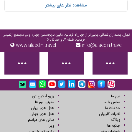
مشاهده نظر های بیشتر
همچنین تجربه ارزشمند ایشان نیز باعث رونق گردشگری در بم و ایجاد اشتغال
مستقیم و غیر مستقیم نیز گردیده که خود نیز شاهد بر این ادعا میباشم . برای
ایشان و مجموعه تحت مدیریت ایشان آرزوی رونق بیشتر و توفیق روز افزون دارم
تهران، پاسداران شمالی، پایین‌تر از چهارراه فرمانیه، مابین نارنجستان چهارم و رز، مجتمع آرتمیس
فرمانیه، طبقه 7، واحد 5 , 6
www.alaedin.travel
info@alaedin.travel
تیم ما
رزرو آنلاین تور
تماس با ما
معرفی تورها
خدمات ما
هتل های ایران
نظرات کاربران
هتل های جهان
وبلاگ
سالن های مراسم
جاذبه ها
ویزا
راهنمای سفر
پکیج تور خارجی