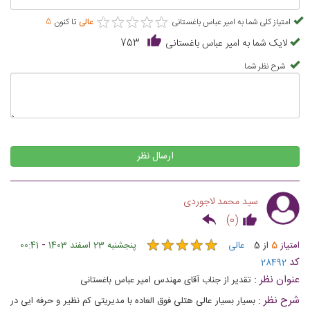
★
★
★
★
★
★
★
★
★
★
امتیاز کلی شما به امیر عباس باغستانی
عالی
تا کنون
5
لایک شما به امیر عباس باغستانی
753
شرح نظر شما
ارسال نظر
سید محمد لاجوردی
)
0
(
★
★
★
★
★
★
★
★
★
★
-
امتیاز
5
از
5
عالی
پنجشنبه 23 اسفند 1403
00:41
کد
28492
عنوان نظر :
تقدیر از جناب آقای مهندس امیر عباس باغستانی
شرح نظر :
بسیار بسیار عالی هتلی فوق العاده با مدیریتی کم نظیر و حرفه ایی در