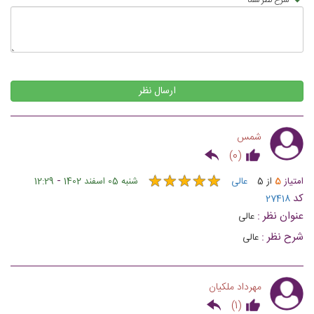
ارسال نظر
شمس
)
0
(
★
★
★
★
★
★
★
★
★
★
-
امتیاز
5
از
5
عالی
شنبه 05 اسفند 1402
12:29
کد
27418
عنوان نظر :
عالی
شرح نظر :
عالی
مهرداد ملکیان
)
1
(