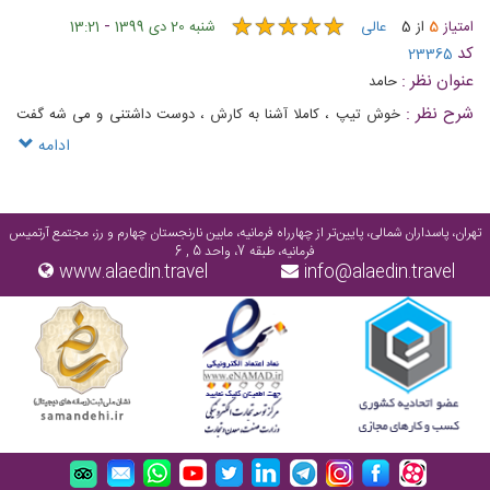
★
★
★
★
★
★
★
★
★
★
-
امتیاز
5
از
5
عالی
شنبه 20 دی 1399
13:21
کد
23365
عنوان نظر :
حامد
شرح نظر :
خوش تیپ ، کاملا آشنا به کارش ، دوست داشتنی و می شه گفت
حرفه ای
ادامه
تهران، پاسداران شمالی، پایین‌تر از چهارراه فرمانیه، مابین نارنجستان چهارم و رز، مجتمع آرتمیس
فرمانیه، طبقه 7، واحد 5 , 6
www.alaedin.travel
info@alaedin.travel