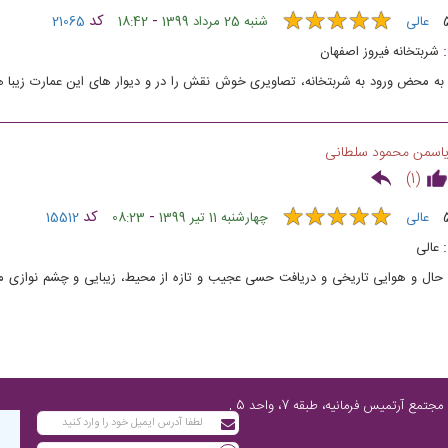
★
★
★
★
★
★
★
★
★
★
-
کد
عالی
شنبه 25 مرداد 1399
18:42
21065
شربتخانه فیروز اصفهان
به محض ورود به شربتخانه، تصاویری خوش نقش را در و دیوار های این عمارت زیبا همر
های آنجا مزین و پوشیده شده است.
اسمن محمود سلطانی
)
1
(
★
★
★
★
★
★
★
★
★
★
-
کد
عالی
چهارشنبه 11 تیر 1399
08:23
15512
عالی
حال و هوایی تاریخی و دریافت حسی عجیب و تازه از محیط، زیبایی و چشم نوازی م
تهران، پاسداران شمالی، پایین‌تر از چهارراه فرمانیه، مابین نارنجستان چهارم و رز، مجتمع آرتمیس فرمانیه، طبقه 7، واحد 5 ,