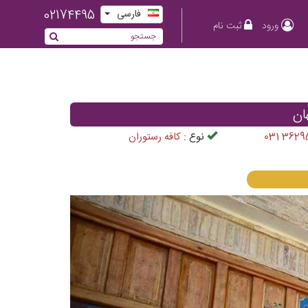
02174495
فارسی
ورود
ثبت نام
ان
031 3629
نوع :
کافه رستوران
Previous