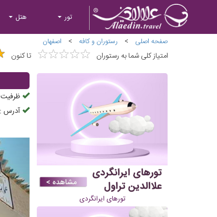
تور
هتل
صفحه اصلی
>
رستوران و کافه
>
اصفهان
★
★
★
★
★
★
★
★
★
★
★
★
امتیاز کلی شما به رستوران
تا کنون
ظرفیت ح
آدرس :
تورهای ایرانگردی