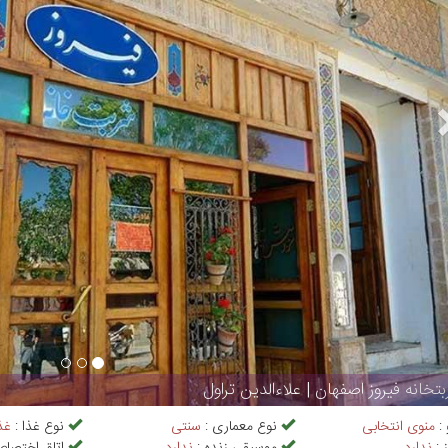
تخانه فیروز اصفهان | علاءالدین تراول
 :
منوی انتخابی
نوع معماری :
سنتی
نوع غذا :
غذ