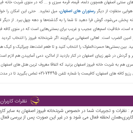
های سنتی اصفهان همچون دلمه، قیمه، قرمه سبزی و ... که در منوی شربت خانه فیروز
هوایی متفاوت از دیگر
رستوران های اصفهان
، میل نمایید. حتی این امکان را خو
 پخش می‌شود، گوش فرا دهید تا شما را به گذشته‌ها و دهه چهل ببرد. از دیگر اب
است، خلاقیت اسم‌های عجیب و غریب برای بستنی‌هایی است که در منوی کافه فیرو
امین الضرب است. اهالی اصفهانی می‌گویند اگر شربتخانه فیروز را انتخاب کردید ب
ید. بین بستنی‌ها حسرت‌الملوک را انتخاب کنید و تا طعم املت‌ها، چیزکیک و کیک ه
 و گردش در شهر زیبای اصفهان در کنار بازدید از اماکن، دمی آساییدن هم لازم است
 سری هم به شربت خانه فیروز اصفهان بزنید که اتفاقا معروف ترین هتل های اصفهان ن
 های اصفهان، کافیست با شماره تلفن 74495-021 تماس بگیرید تا در مدت زمانی کوتاه رزروتان انجام شود.
نظرات کاربران
رم : نظرات و تجربیات شما در خصوص شربتخانه فیروز اصفهان به سایر ک
م کاربری،همان لحظه فعال می شود و در غیر این صورت پس از بررسی فعال