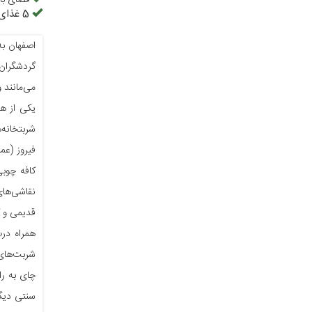
فضای باز
5 غذای معروف رستوران :
اصفهان به
گردشگران
می‌مانند 
یکی از هم
شربتخانه‌
فیروز (عم
نقاشی‌های
قدیمی و گ
همراه درب
شربت‌های 
چای به را
سنتی دیگر