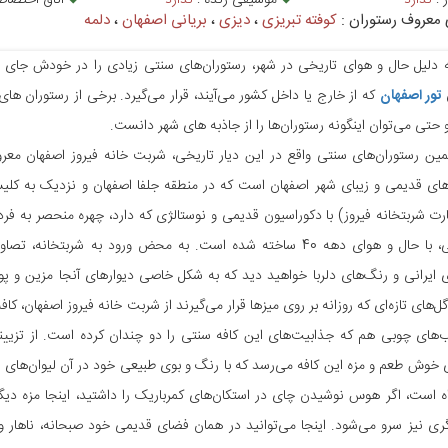
 :
ندارد
موسیقی زنده :
ندارد
اتاق اختصا
کوفته تبریزی
،
دیزی
،
بریانی اصفهان
،
دلمه
 دلیل حال و هوای تاریخی در شهر، رستوران‌های سنتی زیادی را در خودش جای د
تور اصفهان
که از خارج یا داخل کشور می‌آیند، قرار می‌گیرد. برخی از رستوران های
و حتی می‌توان اینگونه رستوران‌ها را از جاذبه های شهر دانست.
ین رستوران‌های سنتی واقع در این دیار تاریخی، شربت خانه فیروز اصفهان معروف 
های قدیمی و زیبای شهر اصفهان است که در منطقه جلفا اصفهان و نزدیک به کلیسا
ارت شربتخانه فیروز) با دکوراسیون قدیمی و نوستالژی که دارد، چهره منحصر به فر
کافه چوبی، با حال و هوای دهه 40 ساخته شده است. به محض ورود به 
 ایرانی و رنگ‌های دلربا خواهید دید که به شکل خاصی دیوارهای آنجا مزین و 
ل‌های تازه‌ای که روزانه بر روی میزها قرار می‌گیرند از شربت خانه فیروز اصفهان، 
‌های چوبی هم که جذابیت‌های این کافه سنتی را دو چندان کرده است. از تزیینا
خوش طعم و مزه این کافه می‌رسد که با رنگ و بوی طبیعی خود در آن لیوان‌های ر
ه است، اگر هوس نوشیدن چای در استکان‌های کمرباریک را داشتید، اینجا مزه دیگ
ی نیز سرو می‌شود. اینجا می‌توانید در همان فضای قدیمی خود صبحانه، ناهار و