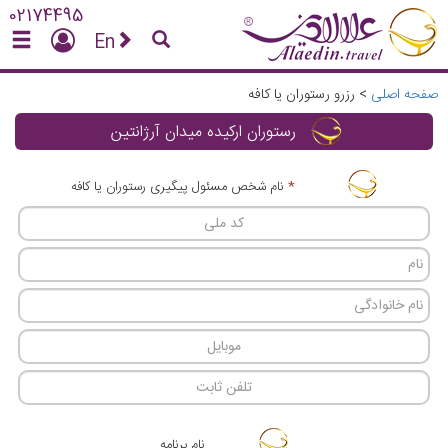
02174495
En
صفحه اصلی
>
رزرو رستوران یا کافه
رستوران ارکیده میدان آرژانتین
*
نام شخص مسئول پیگیری رستوران یا کافه
نام برنامه