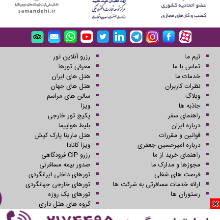
تیم ما
رزرو آنلاین تور
تماس با ما
معرفی تورها
خدمات ما
هتل های ایران
نظرات کاربران
هتل های جهان
وبلاگ
سالن های مراسم
جاذبه ها
ویزا
راهنمای سفر
پکیج تور خارجی
درباره ایران
بلیط هواپیما
قوانین و مقررات
هتل مارینا پارک کیش
درباره امیرحسین جعفری
ویزا کانادا
راهنمای خرید از ما
رزرو CIP فرودگاهی
مجوزها و مدارک ما
صدور بیمه مسافرتی
فرصت های شغلی
تورهای داخلی ایرانگردی
ارائه خدمات مسافرتی به شرکت ها
تورهای خارجی جهانگردی
رستوران ها
تورهای یک روزه
گروه های هتل داری