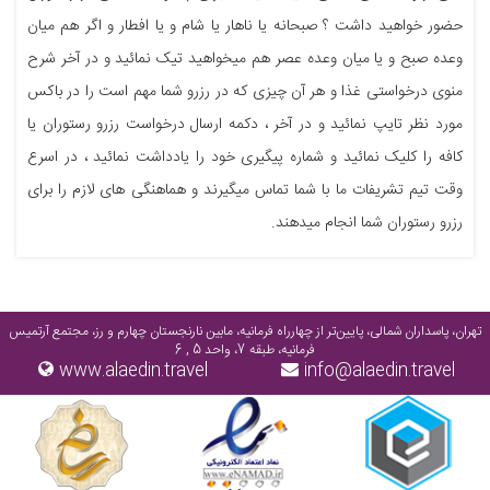
حضور خواهید داشت ؟ صبحانه یا ناهار یا شام و یا افطار و اگر هم میان
وعده صبح و یا میان وعده عصر هم میخواهید تیک نمائید و در آخر شرح
منوی درخواستی غذا و هر آن چیزی که در رزرو شما مهم است را در باکس
مورد نظر تایپ نمائید و در آخر ، دکمه ارسال درخواست رزرو رستوران یا
کافه را کلیک نمائید و شماره پیگیری خود را یادداشت نمائید ، در اسرع
وقت تیم تشریفات ما با شما تماس میگیرند و هماهنگی های لازم را برای
رزرو رستوران شما انجام میدهند.
تهران، پاسداران شمالی، پایین‌تر از چهارراه فرمانیه، مابین نارنجستان چهارم و رز، مجتمع آرتمیس
فرمانیه، طبقه 7، واحد 5 , 6
www.alaedin.travel
info@alaedin.travel