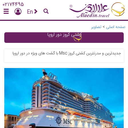
02174495
En
صفحه اصلی
>
تصاویر
کشتی کروز دور اروپا
جدیدترین و مدرنترین کشتی کروز Msc با گشت های ویژه در دور اروپا