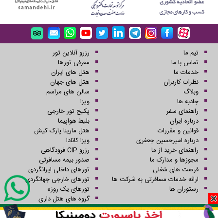
تیم ما
رزرو آنلاین تور
تماس با ما
معرفی تورها
خدمات ما
هتل های ایران
نظرات کاربران
هتل های جهان
وبلاگ
سالن های مراسم
جاذبه ها
ویزا
راهنمای سفر
پکیج تور خارجی
درباره ایران
بلیط هواپیما
قوانین و مقررات
هتل مارینا پارک کیش
درباره امیرحسین جعفری
ویزا کانادا
راهنمای خرید از ما
رزرو CIP فرودگاهی
مجوزها و مدارک ما
صدور بیمه مسافرتی
فرصت های شغلی
تورهای داخلی ایرانگردی
ارائه خدمات مسافرتی به شرکت ها
تورهای خارجی جهانگردی
رستوران ها
تورهای یک روزه
گروه های هتل داری