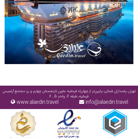
تهران، پاسداران شمالی، پایین‌تر از چهارراه فرمانیه، مابین نارنجستان چهارم و رز، مجتمع آرتمیس
فرمانیه، طبقه 7، واحد 5 , 6
www.alaedin.travel
info@alaedin.travel