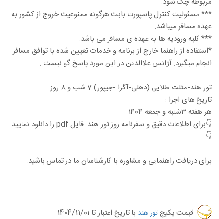
مربوطه چک شود.
*** مسئولیت کنترل پاسپورت بابت هرگونه ممنوعیت خروج از کشور به
عهده مسافر میباشد.
*** کلیه ورودیه ها به عهده ی مسافر می باشد.
*استفاده از راهنما خارج از برنامه و خدمات تعیین شده با توافق مسافر
انجام میگیرد. آژانس علاالدین در این مورد پاسخ گو نیست .
تور هند-مثلث طلایی (دهلی-آگرا -جیپور) 7 شب و 8 روز
تاریخ های اجرا :
هر هفته 3شنبه و جمعه 1404
👇برای اطلاعات دقیق و سفرنامه روز تور هند فایل pdf را دانلود نمایید
👇
برای دریافت راهنمایی و مشاوره با کارشناسان ما در تماس باشید.
قیمت پکیج
با تاریخ اعتبار تا
1404/11/01
تور هند