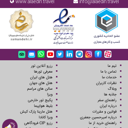
www.alaedin.travel
info@alaedin.travel
تیم ما
رزرو آنلاین تور
تماس با ما
معرفی تورها
خدمات ما
هتل های ایران
نظرات کاربران
هتل های جهان
وبلاگ
سالن های مراسم
جاذبه ها
ویزا
راهنمای سفر
پکیج تور خارجی
درباره ایران
بلیط هواپیما
قوانین و مقررات
هتل مارینا پارک کیش
درباره امیرحسین جعفری
ویزا کانادا
راهنمای خرید از ما
رزرو CIP فرودگاهی