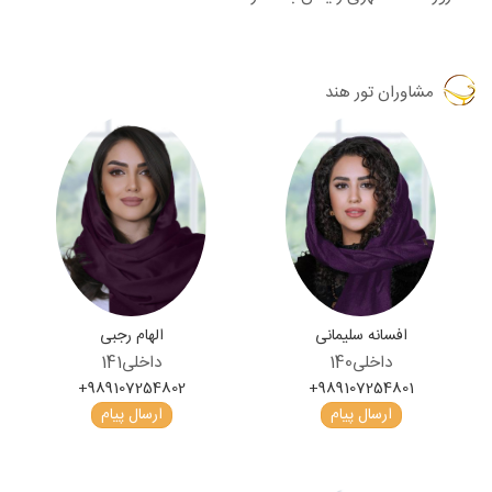
مشاوران
تور هند
افسانه سلیمانی
الهام رجبی
داخلی
140
داخلی
141
+989107254802
+989107254801
ارسال پیام
ارسال پیام