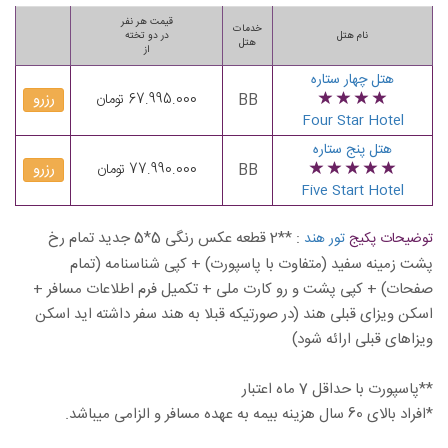
قیمت هر نفر
خدمات
نام هتل
در دو تخته
هتل
از
هتل چهار ستاره
رزرو
BB
67.995.000 تومان
Four Star Hotel
هتل پنج ستاره
رزرو
BB
77.990.000 تومان
Five Start Hotel
:
**2 قطعه عکس رنگی 5*5 جدید تمام رخ
توضیحات پکیج
تور هند
پشت زمینه سفید (متفاوت با پاسپورت) + کپی شناسنامه (تمام
صفحات) + کپی پشت و رو کارت ملی + تکمیل فرم اطلاعات مسافر +
اسکن ویزای قبلی هند (در صورتیکه قبلا به هند سفر داشته اید اسکن
ویزاهای قبلی ارائه شود)
**پاسپورت با حداقل 7 ماه اعتبار
*افراد بالای 60 سال هزینه بیمه به عهده مسافر و الزامی میباشد.