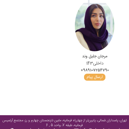
مرجان جلیل وند
داخلی
143
+989107254790
ارسال پیام
تهران، پاسداران شمالی، پایین‌تر از چهارراه فرمانیه، مابین نارنجستان چهارم و رز، مجتمع آرتمیس
فرمانیه، طبقه 7، واحد 5 , 6