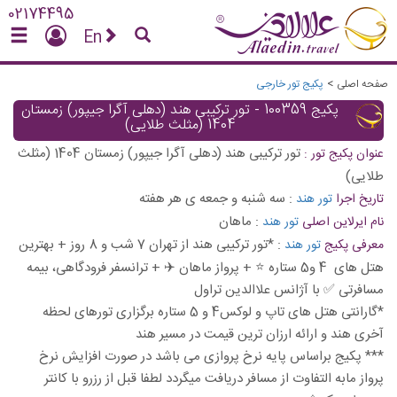
02174495
En
صفحه اصلی
>
پکیج تور خارجی
پکیج 100359 - تور ترکیبی هند (دهلی آگرا جیپور) زمستان
1404 (مثلث طلایی)
تور ترکیبی هند (دهلی آگرا جیپور) زمستان 1404 (مثلث
عنوان پکیج تور :
طلایی)
:
سه شنبه و جمعه ی هر هفته
تاریخ اجرا
تور هند
:
ماهان
نام ایرلاین اصلی
تور هند
:
*تور ترکیبی هند از تهران 7 شب و 8 روز + بهترین
معرفی پکیج
تور هند
هتل های 4 و5 ستاره ⭐️ + پرواز ماهان ✈️ + ترانسفر فرودگاهی، بیمه
مسافرتی ✅ با آژانس علاالدین تراول
*گارانتی هتل های تاپ و لوکس4 و 5 ستاره برگزاری تورهای لحظه
آخری هند و ارائه ارزان ترین قیمت در مسیر هند
*** پکیج براساس پایه نرخ پروازی می باشد در صورت افزایش نرخ
پرواز مابه التفاوت از مسافر دریافت میگردد لطفا قبل از رزرو با کانتر