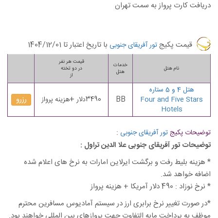
دریافت کارت پرواز به سمت تهران
قیمت پکیج
با تاریخ اعتبار تا
1404/12/01
تور آفریقای جنوبی
قیمت هر نفر
خدمات
نام هتل
در دو تخته
هتل
از
هتل 4 و 5 ستاره
BB
رزرو
Four and Five Stars
3490دلار +هزینه پرواز
Hotels
:
توضیحات پکیج
تور آفریقای جنوبی
توضیحات تور آفریقای جنوبی علا الدین تراول :
* هزینه بلیط رفت و برگشت ایرلاین امارات به نرخ های اعلام شده
اضافه خواهد شد.
* نرخ نوزاد : 490 دلار آمریکا + هزینه پرواز
*در صورت تغییر نرخ برابری ارز در سیستم آمادیوس مسافرین محترم
موظف به پرداخت مابه التفاوت جهت پروازهای بین المللی خواهند بود.