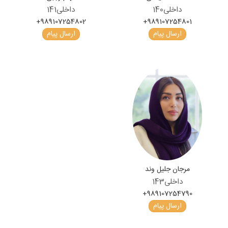
داخلی
140
داخلی
141
+989107254802
+989107254801
ارسال پیام
ارسال پیام
مرجان جلیل وند
داخلی
143
+989107254790
ارسال پیام