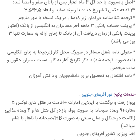
*اصل پاسپورت با حداقل 4 ماه اعتبار پس از پایان سفر و امضا شده
*2 قطعه عکس تمام رخ جدید با زمینه سفید و ابعاد 4.5*3.5
* ترجمه شناسنامه فرزندان زیر 18سال در یک نسخه با مهر مترجم
* پرینت حساب بانکی 3 ماهه آخر مسافران به انگلیسی از بانک (اعتبار
پرینت بانکی از زمان دریافت آن از بانک تا زمان ارائه به سفارت تنها 3
روز می باشد)
* معرفی نامه شغل مسافر در سربرگ محل کار (ترجیحا به زبان انگلیسی
یا به صورت ترجمه شد) با ذکر تاریخ آغاز به کار ، سمت ، میزان حقوق و
مدت مرخصی
* نامه اشتغال به تحصیل برای دانشجویان و دانش آموزان
:
خدمات پکیج
تور آفریقای جنوبی
پرواز رفت و برگشت با ایرلاین امارات +اقامت در هتل های لوکس 5
ستاره+9 وعده صبحانه به صورت بوفه باز در کل هتل ها و 4 وعده غذایی
(اقامت در جنگل و سان سیتی به صورت HB/صبحانه با ناهار یا شام
میباشد)
اخذ ویزای کشور آفریقای جنوبی