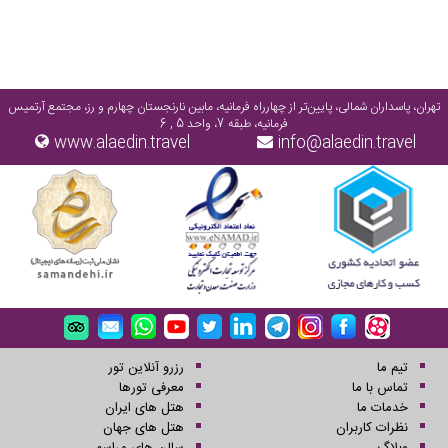
تهران، پاسداران شمالی، پایین‌تر از چهارراه فرمانیه، مابین نارنجستان چهارم و رز، مجتمع آرتمیس
فرمانیه، طبقه 7، واحد 5 , 6
www.alaedin.travel
info@alaedin.travel
تیم ما
رزرو آنلاین تور
تماس با ما
معرفی تورها
خدمات ما
هتل های ایران
نظرات کاربران
هتل های جهان