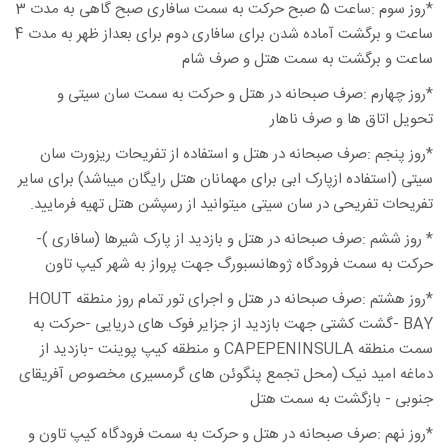
*روز سوم :ساعت 5 صبح حرکت به سمت سافاری صبح گاهی به مدت 3
ساعت و برگشت آماده شدن برای سافاری دوم برای بعداز ظهر به مدت 4
ساعت و برگشت به سمت هتل و صرف شام
*روز چهارم :صرف صبحانه در هتل و حرکت به سمت سان سیتی و
تحویل اتاق ها و صرف ناهار
*روز پنجم :صرف صبحانه در هتل و استفاده از تفریحات ریزورت سان
سیتی (استفاده ازپارک ابی برای مهمانان هتل رایگان میباشد) برای سایر
تفریحات تفریحی در سان سیتی میتوانید از رسپشن هتل تهیه فرمایید.
* روز ششم :صرف صبحانه در هتل و بازدید از پارک شیرها (سافاری )-
حرکت به سمت فرودگاه ژوهانسبورگ جهت پرواز به شهر کیپ تاون
*روز هشتم :صرف صبحانه در هتل و اجرای تور تمام روز منطقه HOUT
BAY -گشت کشتی جهت بازدید از جزایر فوک های دریایی -حرکت به
سمت منطقه CAPEPENINSULA و منطقه کیپ پوینت -بازدید از
دماغه امید نیک (محل تجمع پنگوئن های گرمسیری مخصوص آفریقای
جنوبی - بازگشت به سمت هتل
*روز نهم :صرف صبحانه در هتل و حرکت به سمت فرودگاه کیپ تاون و