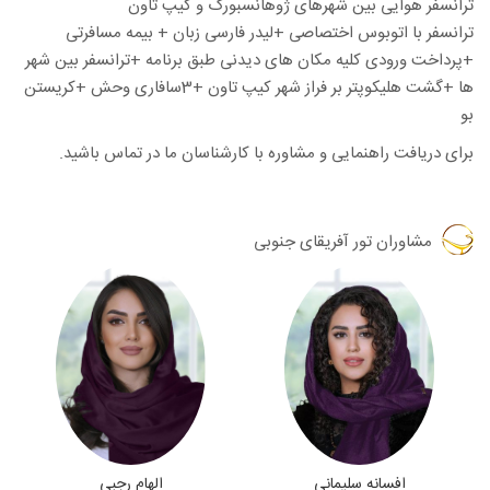
ترانسفر هوایی بین شهرهای ژوهانسبورگ و کیپ تاون
ترانسفر با اتوبوس اختصاصی +لیدر فارسی زبان + بیمه مسافرتی
+پرداخت ورودی کلیه مکان های دیدنی طبق برنامه +ترانسفر بین شهر
ها +گشت هلیکوپتر بر فراز شهر کیپ تاون +3سافاری وحش +کریستن
بو
برای دریافت راهنمایی و مشاوره با کارشناسان ما در تماس باشید.
مشاوران
تور آفریقای جنوبی
افسانه سلیمانی
الهام رجبی