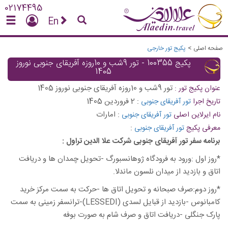
02174495
En
صفحه اصلی
>
پکیج تور خارجی
پکیج 100355 - تور 9شب و 10روزه آفریقای جنوبی نوروز
1405
تور 9شب و 10روزه آفریقای جنوبی نوروز 1405
عنوان پکیج تور :
:
2 فروردین 1405
تاریخ اجرا
تور آفریقای جنوبی
:
امارات
نام ایرلاین اصلی
تور آفریقای جنوبی
:
معرفی پکیج
تور آفریقای جنوبی
برنامه سفر تور آفریقای جنوبی شرکت علا الدین تراول :
*روز اول :ورود به فرودگاه ژوهانسبورگ -تحویل چمدان ها و دریافت
اتاق و بازدید از میدان نلسون ماندلا.
*روز دوم:صرف صبحانه و تحویل اتاق ها -حرکت به سمت مرکز خرید
کامبانوس -بازدید از قبایل لسدی (LESSEDI)-ترانسفر زمینی به سمت
پارک جنگلی -دریافت اتاق و صرف شام به صورت بوفه