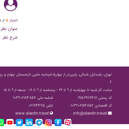
ا
امتیاز
5
از
5
عنوان نظر :
شرح نظر :
6
ساعت كار شنبه تا چهارشنبه از ٩ تا ٢٤ - پنجشنبه از ٩ تا ١٨ - جمعه از ٩ تا ١٥
کد پستی 1957917481
شناسه ملی 10320254852
کد اقتصادی 10320254852
تلفن 02174495
www.alaedin.travel
info@alaedin.travel