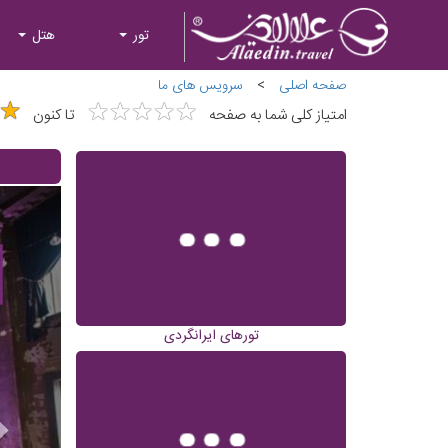
تور
هتل
صفحه اصلی
>
سرویس های ما
★
★
★
★
★
★
★
★
★
★
★
★
امتیاز کلی شما به صفحه
تا کنون
تورهای ایرانگردی