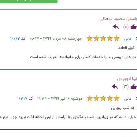
اسمن محمود سلطانی
)
0
(
★
★
★
★
★
★
★
★
★
★
-
کد
عالی
چهارشنبه 08 مرداد 1399
08:14
19062
فوق العاده
تورهای عروسی ما با خدمات کامل برای خانواده‌ها تعریف شده است
ینا لاجوردی
)
3
(
★
★
★
★
★
★
★
★
★
★
-
کد
عالی
دوشنبه 16 تیر 1399
19:34
16317
یه شب رویایی
خیلی عالیه که در زیباترین شب زندگیتون با آرامش از اون لحظه لذت ببرید چون تیم حرف