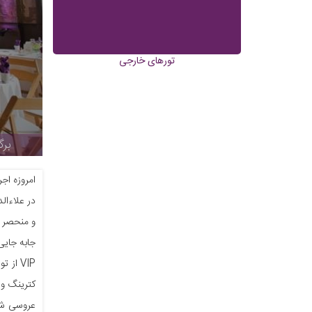
تورهای خارجی
برگ
امروزه اج
در علاءال
و منحصر ب
جابه جایی
VIP ا
کترینگ وی
عروسی شما