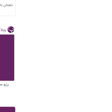
ذهنتان باق
وبلا
رزرو سا