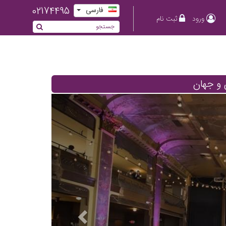
02174495
فارسی
ورود
ثبت نام
 و جهان
Previous