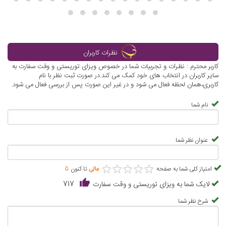
نظرات کاربران
کاربر محترم : نظرات و تجربیات شما در خصوص ویزای توریستی و وقت سفارت به
سایر کاربران در انتخاب های خود کمک می کند.در صورت ثبت نظر با نام
کاربری،همان لحظه فعال می شود و در غیر این صورت پس از بررسی فعال می شود.
نام شما
عنوان نظر شما
★
★
★
★
★
★
★
★
★
★
امتیاز کلی شما به صفحه
عالی
تا کنون
5
لایک شما به ویزای توریستی و وقت سفارت
717
شرح نظر شما