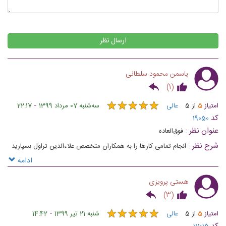
ارسال نظر
یاسمن محمود سلطانی
)
1
(
★
★
★
★
★
★
★
★
★
★
-
امتیاز
5
از
5
عالی
ﺳﻪشنبه 07 مرداد 1399
22:17
کد
19050
عنوان نظر :
فوق‌العاده
شرح نظر :
انجام تمامی کارها را به همکاران متخصص علاءالدین تراول بسپارید
ادامه
هستی پرویزی
)
3
(
★
★
★
★
★
★
★
★
★
★
-
امتیاز
5
از
5
عالی
شنبه 21 تیر 1399
14:42