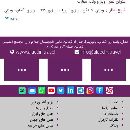
عنوان نظر :
ويزا و وقت سفارت
شرح نظر :
ویزای شینگن، ویزای اروپا ، ویزای کانادا، ویزای آلمان، ویزای
انگلستان، ویزای فرانسه و همه ویزاها را از علاءالدین تراول بخواهید
ادامه
تهران، پاسداران شمالی، پایین‌تر از چهارراه فرمانیه، مابین نارنجستان چهارم و رز، مجتمع آرتمیس
فرمانیه، طبقه 7، واحد 5 , 6
www.alaedin.travel
info@alaedin.travel
تیم ما
رزرو آنلاین تور
تماس با ما
معرفی تورها
خدمات ما
هتل های ایران
نظرات کاربران
هتل های جهان
وبلاگ
سالن های مراسم