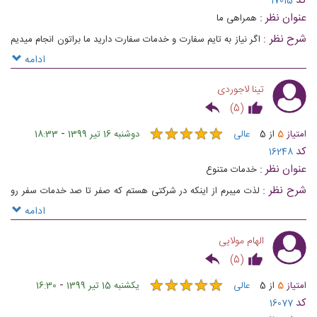
کد
17015
عنوان نظر :
همراهی ما
شرح نظر :
اگر نیاز به تایم سفارت و خدمات سفارت دارید ما براتون انجام میدیم
و پیگیری تخصصی داریم .شاید این یک بار اتفاق بیفته .
ادامه
تینا لاجوردی
)
5
(
★
★
★
★
★
★
★
★
★
★
-
امتیاز
5
از
5
عالی
دوشنبه 16 تیر 1399
18:33
کد
16248
عنوان نظر :
خدمات متنوع
شرح نظر :
لذت میبرم از اینکه در شرکتی هستم که صفر تا صد خدمات سفر رو
به صورت حرفه ای ساپورت میکنه .
ادامه
الهام مولایی
)
5
(
★
★
★
★
★
★
★
★
★
★
-
امتیاز
5
از
5
عالی
یکشنبه 15 تیر 1399
16:30
کد
16077