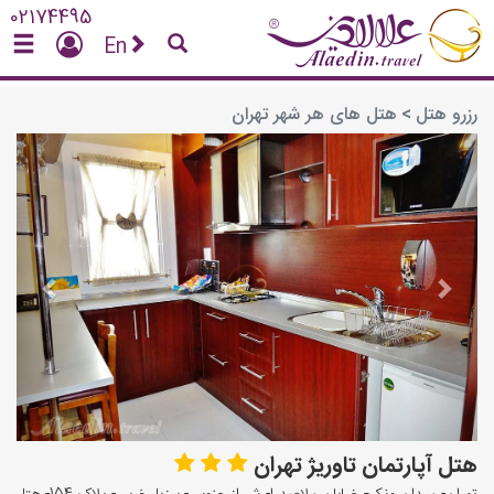
02174495
En
رزرو هتل
>
هتل های هر شهر تهران
vious
Next
هتل آپارتمان تاوریژ تهران