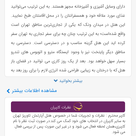
دارای وسایل آشپزی و آشپزخانه مجهز هستند. به این ترتیب می‌توانید
غذای مورد علاقه خود و همسفرانتان را در محل اقامتتان طبخ نمایید.
این هتل در میدان ونک که یکی از تجاری‌ترین مناطق تهران است
واقع شده‌است؛ به این ترتیب چنان چه برای سفر تجاری به تهران سفر
کرده اید این هتل گزینه مناسب و در دسترسی است. دسترسی به
مناطق دیگر پایتخت نیز با وجود ایستگاه مترو و اتوبوس های تندرو
بسیار سهل خواهد بود. بعد از یک روز کاری می توانید در فضای باز
هتل که با درختان به زیبایی طراحی شده انرژی لازم را برای روز بعد به
دست بیاورید. اقامت در واحد های یک خوابه و فضای گرم آن سفر تان
بیشتر بخوانید
به تهران را جذاب تر خواهد کرد. برای تفریح می‌توانید سری به پارک
مشاهده
اطلاعات بیشتر
آب وآتش و پل طبیعت، کاخ های گلستان، نیاوران و سعد آباد، موزه
های ایران باستان و جواهرات بزنید. موقعیت جغرافیایی مناسب این
نظرات کاربران
کاربر محترم : نظرات و تجربیات شما در خصوص هتل آپارتمان تاوریژ تهران
هتل باعث شده است به ترمینال اتوبوس رانی این هتل دسترسی
به سایر کاربران در انتخاب های خود کمک می کند.در صورت ثبت نظر با نام
داشته باشید.
کاربری،همان لحظه فعال می شود و در غیر این صورت پس از بررسی فعال
می شود.