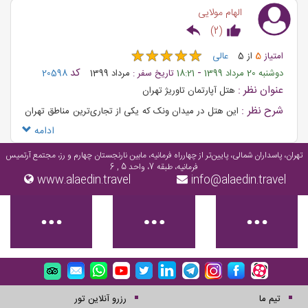
الهام مولایی
)
2
(
★
★
★
★
★
★
★
★
★
★
امتیاز
5
از
5
عالی
-
کد
دوشنبه 20 مرداد 1399
18:21
تاریخ سفر :
مرداد 1399
20598
عنوان نظر :
هتل آپارتمان تاوریژ تهران
شرح نظر :
این هتل در میدان ونک که یکی از تجاری‌ترین مناطق تهران
است واقع شده‌است
ادامه
تهران، پاسداران شمالی، پایین‌تر از چهارراه فرمانیه، مابین نارنجستان چهارم و رز، مجتمع آرتمیس
فرمانیه، طبقه 7، واحد 5 , 6
www.alaedin.travel
info@alaedin.travel
تیم ما
رزرو آنلاین تور