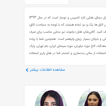
هتل سه ستاره دیاموند با قرار گرفتن در یکی از بهترین خیابان‌های شمال تهران، یعنی خیابان فرشته آماده پذیرایی از مهمانان عزیز است. این هتل مجلل، هتلی تازه تاسیس و نوساز است که در سال 1393
 تهران لذت ببرید. این هتل ده طبقه، داری 60 واحد اقامتی مختلف است. این اتاق ها یک و دو تخته هستند که با توجه به مساحت اتاق،
آنجا صرف کنید. کافی‌شاپ هتل دیاموند نیز محلی مناسب برای صرف
 و خیابان بسیار زیبای ولیعصر است. همچنین شما با پیاده
آباد، کاخ موزه نیاوران، موزه سینمای ایران، بام تهران، پارک
ستفاده از سالن بدنسازی و استخر شنا در هتل پاریز استفاده
مشاهده
اطلاعات بیشتر