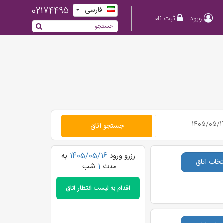
02174495
فارسی
ورود
ثبت نام
×
جستجو اتاق
رزرو ورود
1405/05/16
به
تخاب اتاق
مدت
1
شب
اقدام به
لیست انتظار اتاق