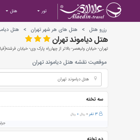
تور
هتل
پیام
رزرو هتل
>
هتل های هر شهر تهران
>
هتل دیامو
در حال حا
هتل دیاموند تهران
تهران- خیابان ولیعصر- بالاتر از چهارراه پارک وی- خیابان فرشته(فیاضی)- خیابا
موقعیت نقشه هتل دیاموند تهران
هتل دیاموند تهران
سه تخته
3 نفر
0
0
ریال
ریال
جزئ
دو تخته