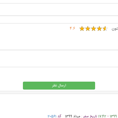
★
★
★
★
★
★
★
★
★
★
کنون
4.6
ارسال نظر
-
کد
17:42
تاریخ سفر :
مرداد 1399
20561