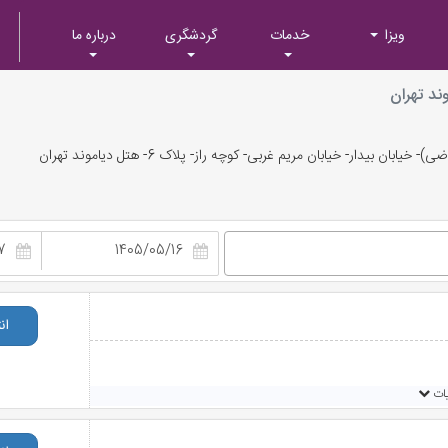
ویزا
خدمات
گردشگری
درباره ما
ند تهران
ضر پذیرش نداریم.
ن بیدار- خیابان مریم غربی- کوچه راز- پلاک 6- هتل دیاموند تهران
مشاهده شد
ان
یات