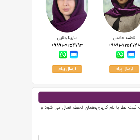
فاطمه حاتمی
سارینا وفایی
+989107254793
+98910725476
ارسال پیام
ارسال پیام
 ثبت نظر با نام کاربری،همان لحظه فعال می شود و