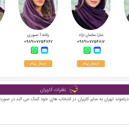
سارا ساسان نژاد
پانته آ صبوری
8
+989107254762
+989107254812
ارسال پیام
ارسال پیام
نظرات کاربران
اموند تهران به سایر کاربران در انتخاب های خود کمک می کند.در صورت