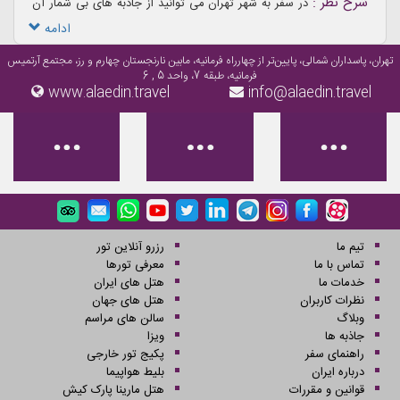
شرح نظر :
در سفر به شهر تهران می توانید از جاذبه های بی شمار آن
بازدید کنید، یکی از مکان هایی که بازدید از آن می تواند عظمت این شهر
ادامه
را نشان دهد بام تهران است
تهران، پاسداران شمالی، پایین‌تر از چهارراه فرمانیه، مابین نارنجستان چهارم و رز، مجتمع آرتمیس
فرمانیه، طبقه 7، واحد 5 , 6
www.alaedin.travel
info@alaedin.travel
تیم ما
رزرو آنلاین تور
تماس با ما
معرفی تورها
خدمات ما
هتل های ایران
نظرات کاربران
هتل های جهان
وبلاگ
سالن های مراسم
جاذبه ها
ویزا
راهنمای سفر
پکیج تور خارجی
درباره ایران
بلیط هواپیما
قوانین و مقررات
هتل مارینا پارک کیش