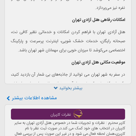
نفره نیز می‌پردازد.
امکانات رفاهی هتل آزادی تهران
هتل آزادی تهران با فراهم کردن امکانات و خدماتی نظیر کافی نت،
صبحانه رایگان، خدمات خشک شویی، اینترنت پرسرعت و پارکینگ
اختصاصی می‌کوشد تا میزبان خوبی برای مهمانان شهر تهران باشد.
موقعیت مکانی هتل آزادی تهران
در سفر به شهر تهران می توانید از جاذبه‌های بی شمار آن بازدید کنید،
یکی از مکان‌هایی که بازدید از آن می‌تواند عظمت این شهر را نشان
بیشتر بخوانید
دهد بام تهران است، در صورتی که در سفر به
تهران
هتل دوستاره
مشاهده
اطلاعات بیشتر
آزادی را انتخاب کرده‌اید، دسترسی مناسبی به بام تهران خواهید
داشت. اگر به خرید علاقه دارید مراکز خرید بزرگی همچون مرکز خرید
نظرات کاربران
پالادیوم در نزدیکی شما قرار خواهد داشت، برای داشتن یک سفر
کاربر محترم : نظرات و تجربیات شما در خصوص هتل آزادی تهران به سایر
کاربران در انتخاب های خود کمک می کند.در صورت ثبت نظر با نام
خاطره انگیز به تهران با توجه به علاقه خود به تاریخ (موزه ایران
کاربری،همان لحظه فعال می شود و در غیر این صورت پس از بررسی فعال