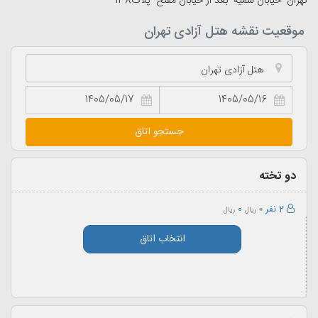
تهران- خیابان سمیه- بعد از خیابان مفتح- پلاک138
موقعیت نقشه هتل آزادی تهران
هتل آزادی تهران
جستجو اتاق
دو تخته
2 نفر
0
0
ریال
ریال
انتخاب اتاق