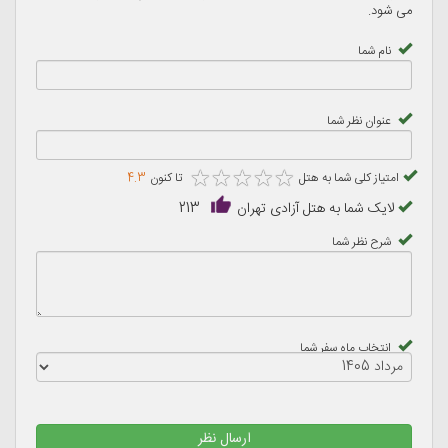
باستان)، فرهنگ (عمارت مسعودیه)، هنر (موزه سینما)، طبیعت (دربند)
می شود.
هیجان (سورتمه تهران) و معماری (پل طبیعت) می توانید مکان مورد
نام شما
بازدید خود را انتخاب کنید.
عنوان نظر شما
★
★
★
★
★
★
★
★
★
★
امتیاز کلی شما به هتل
تا کنون
4.3
لایک شما به هتل آزادی تهران
213
شرح نظر شما
انتخاب ماه سفر شما
ارسال نظر