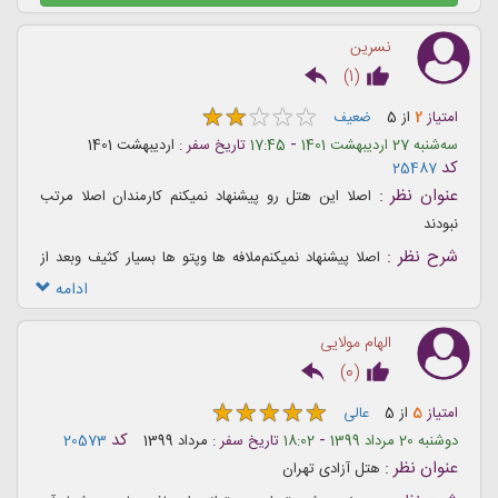
نسرین
)
1
(
★
★
★
★
★
★
★
★
★
★
امتیاز
2
از
5
ضعیف
-
ﺳﻪشنبه 27 اردیبهشت 1401
17:45
تاریخ سفر :
اردیبهشت 1401
کد
25487
عنوان نظر :
اصلا این هتل رو پیشنهاد نمیکنم کارمندان اصلا مرتب
نبودند
شرح نظر :
اصلا پیشنهاد نمیکنم‌ملافه ها ‌و‌پتو ها بسیار کثیف و‌بعد از
رفتن هر مسافر اصلا تعویض نشده بودند موکت کف اتاق اصلا تمیز نبود
ادامه
اصلا توصیه نمیکنم
الهام مولایی
)
0
(
★
★
★
★
★
★
★
★
★
★
امتیاز
5
از
5
عالی
-
کد
دوشنبه 20 مرداد 1399
18:02
تاریخ سفر :
مرداد 1399
20573
عنوان نظر :
هتل آزادی تهران