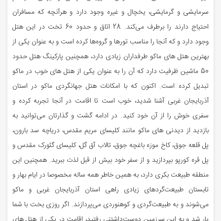
سرمایشی و گرمایشی، یخچال و غیره وجود دارد و هرآنچه که مسافران
احتیاج دارند را برطرف می‌کند. 28 اتاق و حدود 60 تخت در این هتل
وجود دارد و که آنجا را مناسب تورها و گروه‌ها کرده است و به عنوان یکی از
بهترین هتل های ماکو طرفداران زیادی دارد، همچنین پارکینگ هتل حدود
50 ماشین ظرفیت دارد که آن را به عنوان یکی از هتل های خوب در ماکو
تبدیل کرده است. اکنون که با امکانات هتل جهانگردی ماکو در استان
آذربایجان غربی آشنا شدید، خوب است تا اقامت در آنجا تجربه کرده و
سفری خوش را از آن خود کنید. در ادامه گشت و گذارتان می‌توانید به
بازدید از دیدنی های ماکو مانند کلیسای مریم مقدس، دریاچه سد بارون،
پل قلعه جوق، کاخ موزه باغچه جوق، تالاب آق گل، کلیسای گئورک مقدس و
پل قره کورپو بپردازید و از سفر خود بیش از قبل لذت ببرید. همچنین این
منطقه طبیعت بکری دارد، به همین خاطر همه ساله مخصوصا در ایام بهار و
تابستان طبیعت‌گردهای زیادی راهی استان آذربایجان غربی و ماکو
می‌شوند و به طبیعت‌گردی و کوهنوردی می‌پردازند. اگر روزی بخت با شما
یار شد و به این سرزمین دوست‌داشتنی رفتید، اقامت در یکی از هتل های