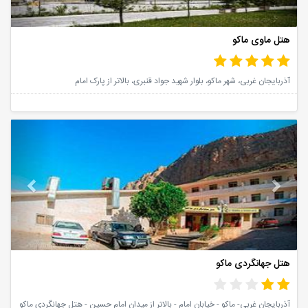
هتل ماوی ماکو
آذربایجان غربی، شهر ماکو، بلوار شهید جواد قنبری، بالاتر از پارک امام
vious
Next
هتل جهانگردی ماکو
آذربایجان غربی- ماکو - خیابان امام - بالاتر از میدان امام حسین - هتل جهانگردی ماکو