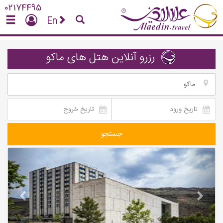
02174495
En
رزرو آنلاین هتل های ماکو
ماکو
جستجو
vious
Next