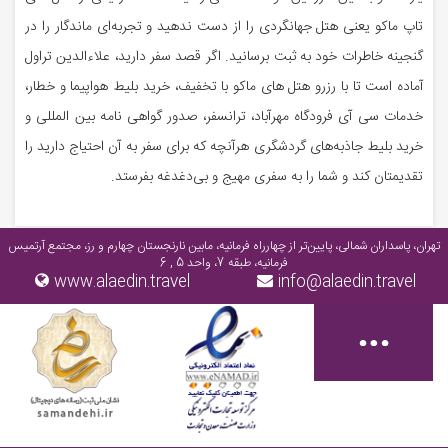
تاپ ماکو یعنی هتل جهانگردی را از دست ندهید و تجربه‌ای ماندگار را در
گنجینه خاطرات خود به ثبت برسانید. اگر قصد سفر دارید، علاءالدین تراول
آماده است تا با رزرو هتل های ماکو با تخفیف، خرید بلیط هواپیما و خطار،
خدمات سی آی فرودگاه مهرآباد، ترانسفر، صدور گواهی نامه بین المللی و
خرید بلیط جاذبه‌های گردشگری هرآنچه که برای سفر به آن احتیاج دارید را
تقدیمتان کند و شما را به سفری مهیج و بی‌دغدغه بفرستد.
تهران، پاسداران شمالی، پایین‌تر از چهارراه فرمانیه، مابین نارنجستان چهارم و رز، مجتمع آرتمیس
فرمانیه، طبقه 7، واحد 5 , 6
www.alaedin.travel
info@alaedin.travel