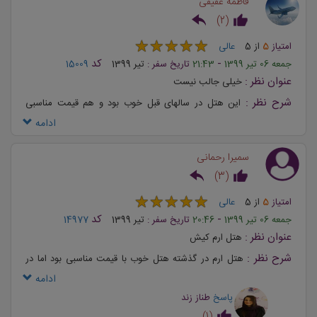
فاطمه عقیقی
(
2
)
بخش رزرواسیون هتل های داخلی تماس بگیرید تا اقامت لذت بخش
در
هتل های ایران
را برای شما مسافران و بازدیدکنندگان تور کیش
★
★
★
★
★
★
★
★
★
★
امتیاز
5
از
5
عالی
خلق سازند.
-
کد
جمعه 06 تیر 1399
21:43
تاریخ سفر :
تیر 1399
15009
عنوان نظر :
خیلی جالب نیست
شرح نظر :
این هتل در سالهای قبل خوب بود و هم قیمت مناسبی
داشت و همه دوست داشتن این هتل رو انتخاب کنن ولی در حال حاضر
ادامه
کیفیت مطلوبی نداره
سمیرا رحمانی
)
3
(
★
★
★
★
★
★
★
★
★
★
امتیاز
5
از
5
عالی
-
کد
جمعه 06 تیر 1399
20:46
تاریخ سفر :
تیر 1399
14977
عنوان نظر :
هتل ارم کیش
شرح نظر :
هتل ارم در گذشته هتل خوب با قیمت مناسبی بود اما در
سالهای گذشته از کیفیت خدماتش کم شده . امیدوارم مسئولین هتل در
ادامه
این زمینه تجدید نظر کنند.
پاسخ
طناز زند
)
1
(