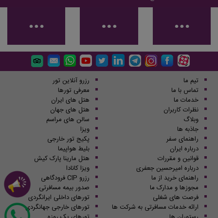
تیم ما
رزرو آنلاین تور
تماس با ما
معرفی تورها
خدمات ما
هتل های ایران
نظرات کاربران
هتل های جهان
وبلاگ
سالن های مراسم
جاذبه ها
ویزا
راهنمای سفر
پکیج تور خارجی
درباره ایران
بلیط هواپیما
قوانین و مقررات
هتل مارینا پارک کیش
درباره امیرحسین جعفری
ویزا کانادا
راهنمای خرید از ما
رزرو CIP فرودگاهی
مجوزها و مدارک ما
صدور بیمه مسافرتی
فرصت های شغلی
تورهای داخلی ایرانگردی
ارائه خدمات مسافرتی به شرکت ها
تورهای خارجی جهانگردی
رستوران ها
تورهای یک روزه