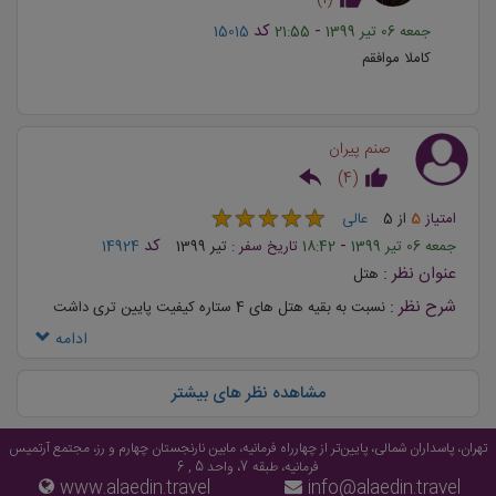
-
کد
جمعه 06 تیر 1399
21:55
15015
کاملا موافقم
صنم پیران
)
4
(
★
★
★
★
★
★
★
★
★
★
امتیاز
5
از
5
عالی
-
کد
جمعه 06 تیر 1399
18:42
تاریخ سفر :
تیر 1399
14924
عنوان نظر :
هتل
شرح نظر :
نسبت به بقیه هتل های 4 ستاره کیفیت پایین تری داشت
ادامه
مشاهده نظر های بیشتر
تهران، پاسداران شمالی، پایین‌تر از چهارراه فرمانیه، مابین نارنجستان چهارم و رز، مجتمع آرتمیس
فرمانیه، طبقه 7، واحد 5 , 6
www.alaedin.travel
info@alaedin.travel