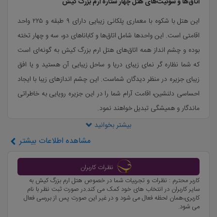
اتاق‌ها و سوئیت‌های هتل چهار ستاره ارم بزرگ کیش
این هتل با شکوه با معماری پلکانی زیبایی دارای ۹ طبقه و ۲۲۵ واحد
اقامتی است. این واحدها شامل اتاق‌ها و کاباناهای دو، سه و چهار تخته
بوده و چشم ‌انداز همه اتاق‌های هتل ارم بزرگ کیش به گونه‌ای است
که شما نظاره ‌گر نمای زیبای دریا و ساحل زیبایی آن هستید و یا افق
زیبای جزیره در منظر دیدگان شماست. این چشم ‌اندازهای زیبا با ایجاد
احساسی دلنشین، اقامت آرام شما را در این جزیره رویایی به خاطراتی
ماندگار و همیشگی تبدیل خواهند نمود.
بیشتر بخوانید
چرا که بعضی از سوئیت‌های این هتل لوکس کیش دارای بالکنی دلباز
مشاهده
اطلاعات بیشتر
و جذاب بوده و با چشم ‌اندازی رو به دریا و جزیره به شما امکان بهره
بردن از هوا و طبیعت زیبای کیش را فراهم کرده است. همچنین برخی
نظرات کاربران
از اتاق‌های مجلل این هتل با چشم اندازی از ساحل زیبا و آب‌های
کاربر محترم : نظرات و تجربیات شما در خصوص هتل ارم بزرگ کیش به
نیلگون خلیج فارس، طرفدار زیادی میان مسافران دارد و برخی دیگر که
سایر کاربران در انتخاب های خود کمک می کند.در صورت ثبت نظر با نام
کاربری،همان لحظه فعال می شود و در غیر این صورت پس از بررسی فعال
چشم‌ انداز رو به جزیره و محوطه زیبای هتل است، حسی از آرامش را
می شود.
به شما هدیه می‌کند.