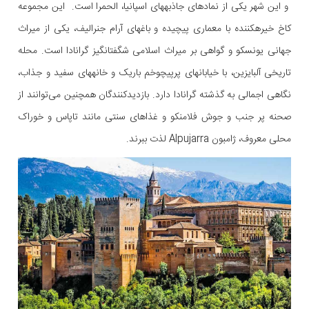
و این شهر یکی از نمادهای جاذبههای اسپانیا، الحمرا است. این مجموعه
کاخ خیرهکننده با معماری پیچیده و باغهای آرام جنرالیف، یکی از میراث
جهانی یونسکو و گواهی بر میراث اسلامی شگفتانگیز گرانادا است. محله
تاریخی آلبایزین، با خیابانهای پرپیچوخم باریک و خانههای سفید و جذاب،
نگاهی اجمالی به گذشته گرانادا دارد. بازدیدکنندگان همچنین می‌توانند از
صحنه پر جنب و جوش فلامنکو و غذاهای سنتی مانند تاپاس و خوراک
محلی معروف، ژامبون Alpujarra لذت ببرند.