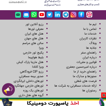
تیم ما
رزرو آنلاین تور
تماس با ما
معرفی تورها
خدمات ما
هتل های ایران
نظرات کاربران
هتل های جهان
وبلاگ
سالن های مراسم
جاذبه ها
ویزا
راهنمای سفر
پکیج تور خارجی
درباره ایران
بلیط هواپیما
قوانین و مقررات
هتل مارینا پارک کیش
درباره امیرحسین جعفری
ویزا کانادا
راهنمای خرید از ما
رزرو CIP فرودگاهی
مجوزها و مدارک ما
صدور بیمه مسافرتی
فرصت های شغلی
تورهای داخلی ایرانگردی
ارائه خدمات مسافرتی به شرکت ها
تورهای خارجی جهانگردی
رستوران ها
تورهای یک روزه
گروه های هتل داری
کلیه حقوق این سایت محفوظ و متعلق به شرکت سفرهای علاءالدین می باشد