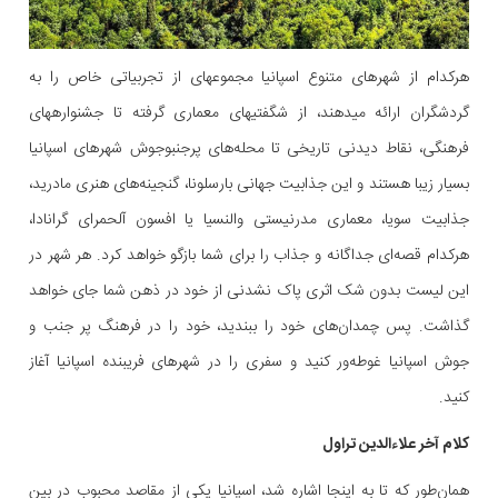
هرکدام از شهرهای متنوع اسپانیا مجموعهای از تجربیاتی خاص را به
گردشگران ارائه میدهند، از شگفتیهای معماری گرفته تا جشنوارههای
فرهنگی، نقاط دیدنی تاریخی تا محله‌های پرجنبوجوش شهرهای اسپانیا
بسیار زیبا هستند و این جذابیت جهانی بارسلونا، گنجینه‌های هنری مادرید،
جذابیت سویا، معماری مدرنیستی والنسیا یا افسون آلحمرای گرانادا،
هرکدام قصه‌ای جداگانه و جذاب را برای شما بازگو خواهد کرد. هر شهر در
این لیست بدون شک اثری پاک نشدنی از خود در ذهن شما جای خواهد
گذاشت. پس چمدان‌های خود را ببندید، خود را در فرهنگ پر جنب و
جوش اسپانیا غوطه‌ور کنید و سفری را در شهرهای فریبنده اسپانیا آغاز
کنید.
کلام آخر علاءالدین تراول
همان‌طور که تا به اینجا اشاره شد، اسپانیا یکی از مقاصد محبوب در بین