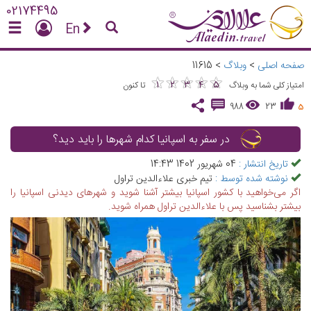
02174495
En
صفحه اصلی
>
وبلاگ
>
11615
★
★
★
★
★
★
★
★
★
★
1
2
3
4
5
امتیاز کلی شما به وبلاگ
تا کنون
988
23
5
در سفر به اسپانیا کدام شهرها را باید دید؟
تاریخ انتشار :
04 شهریور 1402 14:43
نوشته شده توسط :
تیم خبری علاءالدین تراول
اگر می‌خواهید با کشور اسپانیا بیشتر آشنا شوید و شهرهای دیدنی اسپانیا را
بیشتر بشناسید پس با علاءالدین تراول همراه شوید.