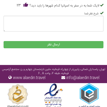
لایک شما به در سفر به اسپانیا کدام شهرها را باید دید؟
23
شرح نظر شما
ارسال نظر
تهران، پاسداران شمالی، پایین‌تر از چهارراه فرمانیه، مابین نارنجستان چهارم و رز، مجتمع آرتمیس
فرمانیه، طبقه 7، واحد 5 , 6
www.alaedin.travel
info@alaedin.travel