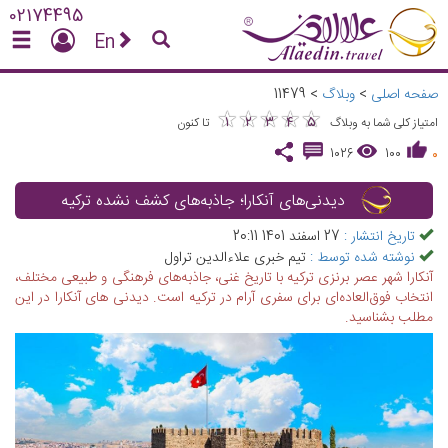
02174495
En
صفحه اصلی
>
وبلاگ
>
11479
★
★
★
★
★
★
★
★
★
★
1
2
3
4
5
امتیاز کلی شما به وبلاگ
تا کنون
1026
100
0
دیدنی‌های آنکارا؛ جاذبه‌های کشف نشده ترکیه
تاریخ انتشار :
27 اسفند 1401 20:11
نوشته شده توسط :
تیم خبری علاءالدین تراول
آنکارا شهر عصر برنزی ترکیه با تاریخ غنی، جاذبه‌های فرهنگی و طبیعی مختلف،
انتخاب فوق‌العاده‌ای برای سفری آرام در ترکیه است. دیدنی های آنکارا در این
مطلب بشناسید.