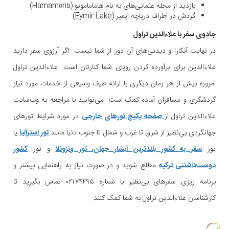
بازدید از محله عثمانی‌های به نام هامامامونو (Hamamönü)
گردش در اطراف دریاچه ایمیر (Eymir Lake)
جادوی سفر با علاءالدین تراول
در نهایت آنکارا و دیدنی‌های آن دور از شما نیست. اگر آرزوی سفر دارید
علاءالدین برای برآورده کردن رویای شما کنارتان است. علاءالدین تراول
امروزه بیش از هر زمان دیگری با ارائه طیف وسیعی از خدمات مورد نیاز
گردشگری و مسافران آماده کمک است. می‌توانید با مراجعه به وب‌سایت
علاءالدین تراول از
صفحه پکیج تورهای خارجی
در مورد شرایط تورهای
جهانگردی بی‌نظیر از شرق تا غرب و شمال تا جنوب دنیا مانند
تور استرالیا
یا
تور
سفر به کشور بلندترین آبشار جهان، تور ونزونلا
و تور
کشور
دوست‌داشتنی ترکیه
مطلع شوید و در صورت نیاز به راهنمایی بیشتر و
برنامه ریزی سفرهای بی‌نظیر با شماره ۰۲۱۷۴۴۹۵ تماس بگیرید تا
کارشناسان علاءالدین تراول به شما کمک کنند.