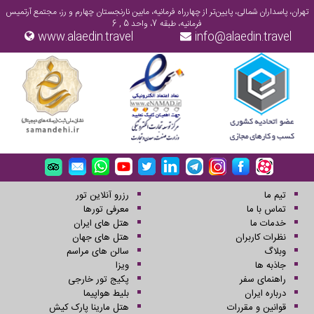
تهران، پاسداران شمالی، پایین‌تر از چهارراه فرمانیه، مابین نارنجستان چهارم و رز، مجتمع آرتمیس
فرمانیه، طبقه 7، واحد 5 , 6
www.alaedin.travel
info@alaedin.travel
تیم ما
رزرو آنلاین تور
تماس با ما
معرفی تورها
خدمات ما
هتل های ایران
نظرات کاربران
هتل های جهان
وبلاگ
سالن های مراسم
جاذبه ها
ویزا
راهنمای سفر
پکیج تور خارجی
درباره ایران
بلیط هواپیما
قوانین و مقررات
هتل مارینا پارک کیش