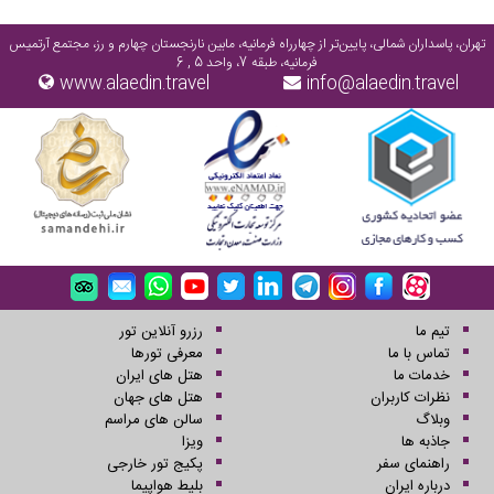
تهران، پاسداران شمالی، پایین‌تر از چهارراه فرمانیه، مابین نارنجستان چهارم و رز، مجتمع آرتمیس
فرمانیه، طبقه 7، واحد 5 , 6
www.alaedin.travel
info@alaedin.travel
تیم ما
رزرو آنلاین تور
تماس با ما
معرفی تورها
خدمات ما
هتل های ایران
نظرات کاربران
هتل های جهان
وبلاگ
سالن های مراسم
جاذبه ها
ویزا
راهنمای سفر
پکیج تور خارجی
درباره ایران
بلیط هواپیما