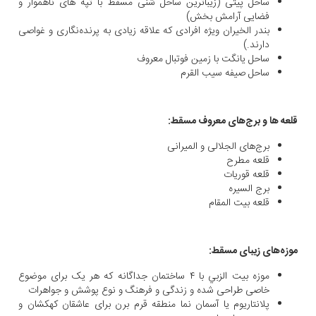
ساحل پیتی (زیباترین ساحل شنی مسقط با تپه های ناهموار و
فضایی آرامش بخش)
بندر الخيران ویژه افرادی که علاقه زیادی به پرنده‌نگاری و غواصی
دارند.)
ساحل یانگت با زمین فوتبال معروف
ساحل صیفه سيب القرم
قلعه ها و برج‌های معروف مسقط:
برج‌های الجلالی و المیرانی
قلعه مطرح
قلعه قوريات
برج السيره
قلعه بيت المقام
موزه‌های زیبای مسقط:
موزه بیت الزبي با ٤ ساختمان جداگانه که هر یک برای موضوع
خاصی طراحی شده و زندگی و فرهنگ و نوع پوشش و جواهرات
پلانتاریوم یا آسمان نما منطقه قرم برن برای عاشقان کهکشان و