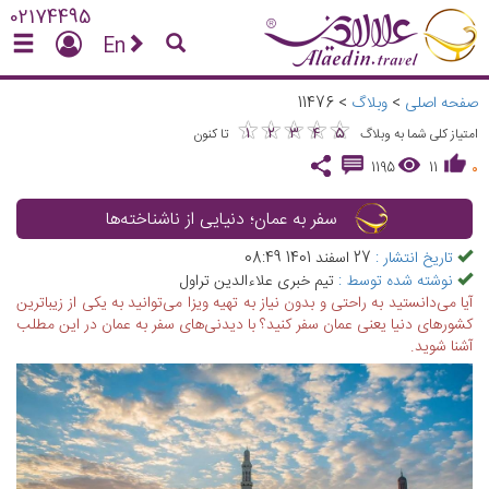
02174495
En
صفحه اصلی
>
وبلاگ
>
11476
★
★
★
★
★
★
★
★
★
★
1
2
3
4
5
امتیاز کلی شما به وبلاگ
تا کنون
1195
11
0
سفر به عمان؛ دنیایی از ناشناخته‌ها
تاریخ انتشار :
27 اسفند 1401 08:49
نوشته شده توسط :
تیم خبری علاءالدین تراول
آیا می‌دانستید به راحتی و بدون نیاز به تهیه ویزا می‌توانید به یکی از زیباترین
کشورهای دنیا یعنی عمان سفر کنید؟ با دیدنی‌های سفر به عمان در این مطلب
آشنا شوید.