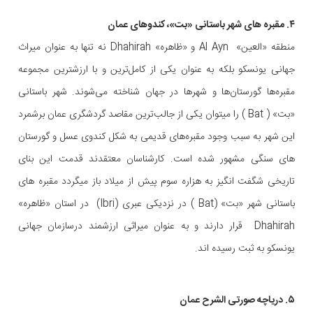
۴. مقبره های شهر باستانی «بت»، کندوهای عمان
منطقه «العين» Al Ayn و «ظاهره» Dhahirah نه تنها به عنوان میراث
جهانی یونسکو بلکه به عنوان یکی از کامل‌ترین و با ارزشترین مجموعه
مقبره‌ها گورستان‌ها و شهرها در جهان شناخته می‌شوند. شهر باستانی
«بت» ( Bat ) را میتوان یکی از جالب‌ترین مقاصد گردشگری عمان برشمرد
این شهر به سبب وجود مقبره‌های قدیمی به شکل کندوی عسل و گورستان
های سنگی مشهور شده است. کارشناسان معتقدند قدمت این بنای
تاریخی شگفت انگیز به هزاره سوم پیش از میلاد باز میگردد مقبره های
باستانی شهر «بت» (Bat ) در نزدیکی عبری (Ibri) در استان «ظاهره»
Dhahirah قرار دارند و به عنوان میراثی ارزشمند درسازمان جهانی
یونسکو به ثبت رسیده اند.
۵. دریاچه صورتی الشرح عمان