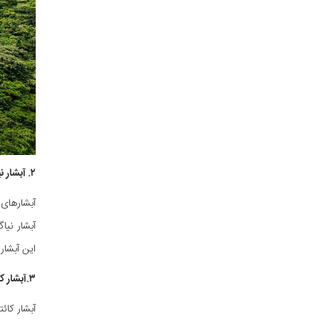
۲. آبشار نیاگارا (Niagara Fall) کانادا
آبشارهای 
آبشار نیا
این آبشار
۳.آبشار کائتور (Kaieteur Falls)، گویان
آبشار کائ