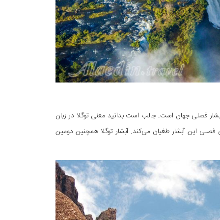
ای جنوبی واقع در استان کوازولو، با ارتفاع ۹۴۷ متر، بلندترین آبشار فصلی جهان است. جالب است بدانید معنی توگلا در زبان
ای فصلی این آبشار طغیان می‌کند. آبشار توگلا همچنین دومین