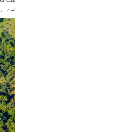
هفت عجایب
است. این آبشار حدود ۱ کیلومتر 