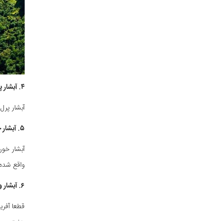
۴. آبشار پرل شول (Pearl Shoal )، چین
آبشار پرل شور واقع در
۵. آبشار خون (khone Falls)، لائوس
واقع شده
۶. آبشار ویکتوریا، زیمبابوه
قطعا آفری