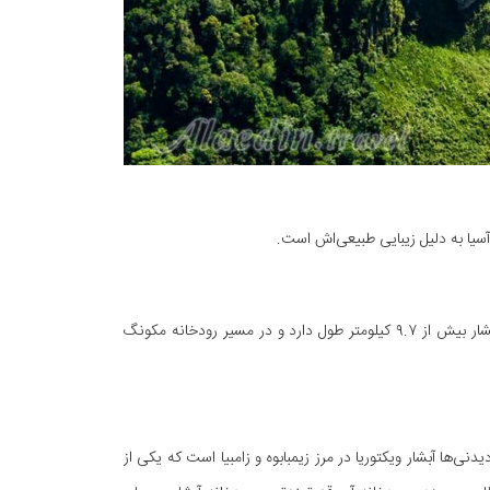
آبشار خون لائوس، بزرگ‌ترین آبشار جنوب شرقی آسیا و عریض‌ترین آبشار جهان است. این آبشار بیش از ۹.۷ کیلومتر طول دارد و در مسیر رودخانه مکونگ
ها آبشار ویکتوریا در مرز زیمبابوه و زامبیا است که یکی از