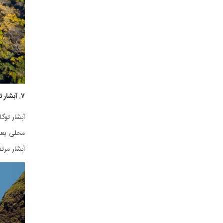
۷. آبشار توگلا، آفریقای جنوبی
محلی یعنی
آبشار مرت