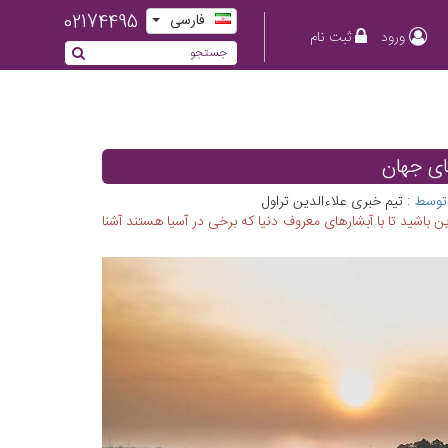
02174495
فارسی
ورود
ثبت نام
ای جهان
توسط :
تیم خبری علاءالدین تراول
ین باشید تا با آبشارهای معروف دنیا که برخی در آسیا هستند آشنا