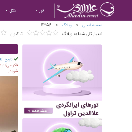
تور
هتل
صفحه اصلی
>
وبلاگ
>
11356
★
★
★
★
★
★
★
★
★
★
★
★
★
★
امتیاز کلی شما به وبلاگ
تا کنون
تاریخ انت
فکر می‌کنید
شوید.